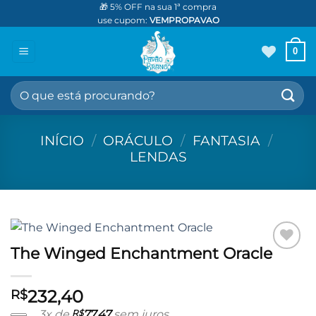
Skip
🎁 5% OFF na sua 1ª compra
use cupom:
VEMPROPAVAO
to
content
0
Pesquisar
por:
INÍCIO
/
ORÁCULO
/
FANTASIA
/
LENDAS
The Winged Enchantment Oracle
Adicionar
aos meus
desejos
232,40
R$
3x de
R$
77,47
sem juros