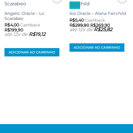
-10%
Adicionar
Adicionar
aos meus
aos meus
Angelic Oracle – Lo
Isis Oracle – Alana Fairchild
desejos
desejos
Scarabeo
R$
5,40
Cashback
O
O
R$
4,00
Cashback
R$
299,90
R$
269,90
preço
preço
até 12x de
R$
25,82
R$
199,90
original
atual
até 12x de
R$
19,12
era:
é:
R$299,90.
R$269,90.
ADICIONAR AO CARRINHO
ADICIONAR AO CARRINHO