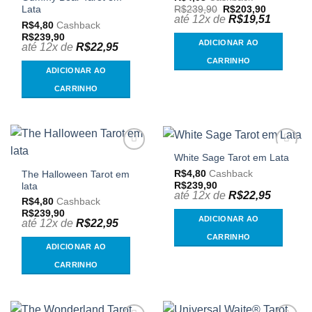
meus
meus
O
O
R$
239,90
R$
203,90
Lata
desejos
desejos
preço
preço
até 12x de
R$
19,51
R$
4,80
Cashback
original
atual
era:
é:
R$
239,90
ADICIONAR AO
R$239,90.
R$203,90.
até 12x de
R$
22,95
CARRINHO
ADICIONAR AO
CARRINHO
White Sage Tarot em Lata
Adicionar
Adicionar
aos
aos
R$
4,80
Cashback
The Halloween Tarot em
meus
meus
R$
239,90
lata
desejos
desejos
até 12x de
R$
22,95
R$
4,80
Cashback
R$
239,90
ADICIONAR AO
até 12x de
R$
22,95
CARRINHO
ADICIONAR AO
CARRINHO