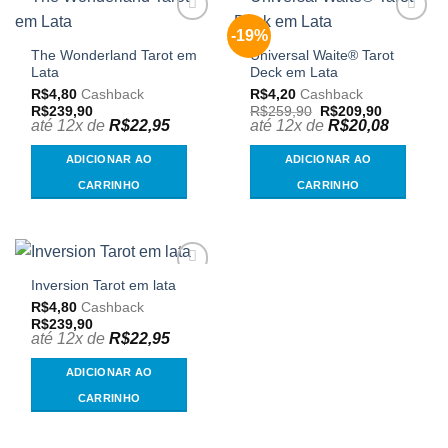
-19%
Adicionar
Adicionar
aos
aos
The Wonderland Tarot em
Universal Waite® Tarot
meus
meus
Lata
Deck em Lata
desejos
desejos
R$
4,80
Cashback
R$
4,20
Cashback
O
O
R$
239,90
R$
259,90
R$
209,90
preço
preço
até 12x de
R$
22,95
até 12x de
R$
20,08
original
atual
era:
é:
ADICIONAR AO
ADICIONAR AO
R$259,90.
R$209,90.
CARRINHO
CARRINHO
Inversion Tarot em lata
Adicionar
aos
R$
4,80
Cashback
meus
R$
239,90
desejos
até 12x de
R$
22,95
ADICIONAR AO
CARRINHO