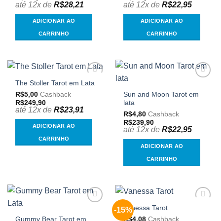
desejos
desejos
até 12x de
R$
28,21
até 12x de
R$
22,95
ADICIONAR AO
ADICIONAR AO
CARRINHO
CARRINHO
The Stoller Tarot em Lata
Adicionar
Adicionar
aos
aos
R$
5,00
Cashback
Sun and Moon Tarot em
meus
meus
R$
249,90
lata
desejos
desejos
até 12x de
R$
23,91
R$
4,80
Cashback
R$
239,90
ADICIONAR AO
até 12x de
R$
22,95
CARRINHO
ADICIONAR AO
CARRINHO
Vanessa Tarot
-15%
Adicionar
Adicionar
aos
aos
R$
4,08
Cashback
Gummy Bear Tarot em