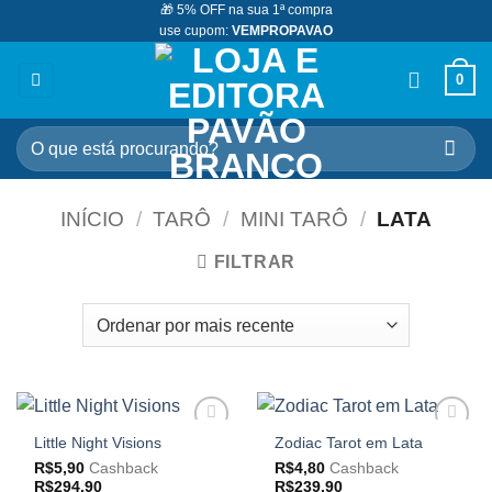
🎁 5% OFF na sua 1ª compra
Skip
use cupom:
VEMPROPAVAO
to
content
0
Pesquisar
por:
INÍCIO
/
TARÔ
/
MINI TARÔ
/
LATA
FILTRAR
Little Night Visions
Zodiac Tarot em Lata
Adicionar
Adicionar
aos
aos
R$
5,90
Cashback
R$
4,80
Cashback
meus
meus
R$
294,90
R$
239,90