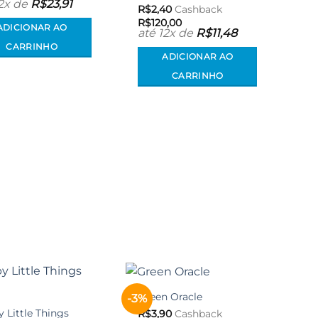
12x de
R$
23,91
R$
2,40
Cashback
R$
120,00
ADICIONAR AO
até 12x de
R$
11,48
CARRINHO
ADICIONAR AO
CARRINHO
Green Oracle
-3%
Adicionar
Adicionar
aos meus
aos meus
 Little Things
R$
3,90
Cashback