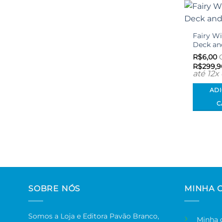
Fairy W
Deck an
R$
6,00
C
R$
299,9
até 12x
AD
C
SOBRE NÓS
MINHA 
Somos a Loja e Editora Pavão Branco,
Minha 