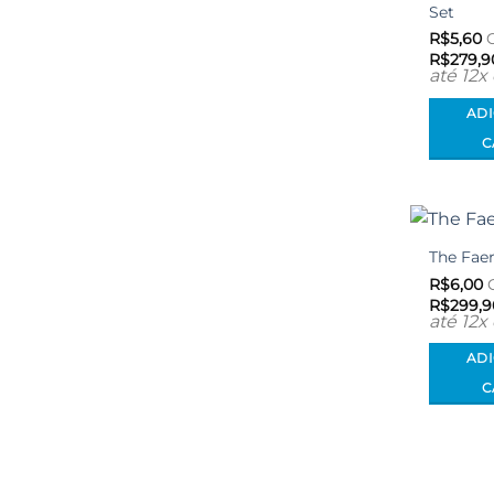
Set
R$
5,60
C
R$
279,9
até 12x
AD
C
The Faer
R$
6,00
C
R$
299,9
até 12x
AD
C