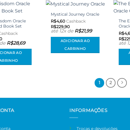
Mystical Journey Oracle
Adicionar
Adicionar
aos meus
aos meus
isdom Oracle
The 
R$
4,60
Cashback
desejos
desejos
d Book Set
Oracl
R$
229,90
até 12x de
R$
21,99
ashback
R$
4,
0
R$
22
ADICIONAR AO
 de
R$
28,69
até 
CARRINHO
ICIONAR AO
ARRINHO
1
2
CONTA
INFORMAÇÕES
conta
Trocas e devoluções