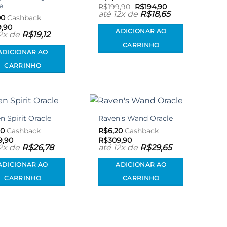
desejos
desejos
e
O
O
R$
199,90
R$
194,90
preço
preço
até 12x de
R$
18,65
00
Cashback
original
atual
era:
é:
9,90
ADICIONAR AO
R$199,90.
R$194,90.
12x de
R$
19,12
CARRINHO
ADICIONAR AO
CARRINHO
 Spirit Oracle
Raven’s Wand Oracle
Adicionar
Adicionar
aos meus
aos meus
60
Cashback
R$
6,20
Cashback
desejos
desejos
9,90
R$
309,90
12x de
R$
26,78
até 12x de
R$
29,65
ADICIONAR AO
ADICIONAR AO
CARRINHO
CARRINHO