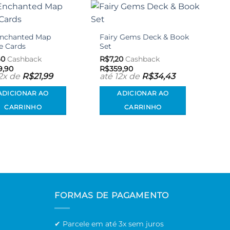
Adicionar
Adicionar
aos meus
aos meus
Enchanted Map
Fairy Gems Deck & Book
desejos
desejos
e Cards
Set
60
Cashback
R$
7,20
Cashback
9,90
R$
359,90
12x de
R$
21,99
até 12x de
R$
34,43
ADICIONAR AO
ADICIONAR AO
CARRINHO
CARRINHO
FORMAS DE PAGAMENTO
✔ Parcele em até 3x sem juros