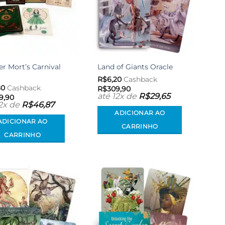
r Mort’s Carnival
Land of Giants Oracle
R$
6,20
Cashback
80
Cashback
R$
309,90
até 12x de
R$
29,65
9,90
12x de
R$
46,87
ADICIONAR AO
ADICIONAR AO
CARRINHO
CARRINHO
Adicionar
Adicionar
aos meus
aos meus
desejos
desejos