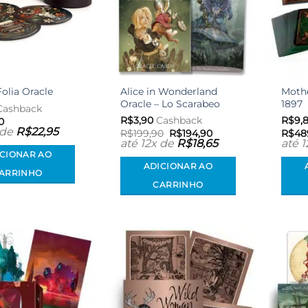
Alice in Wonderland
Mothe
olia Oracle
Oracle – Lo Scarabeo
1897
ashback
R$
3,90
Cashback
R$
9,
0
 de
R$
22,95
O
O
R$
199,90
R$
194,90
R$
48
preço
preço
até 12x de
R$
18,65
até 
original
atual
ICIONAR AO
era:
é:
ADICIONAR AO
R$199,90.
R$194,90.
ARRINHO
CARRINHO
Adicionar
Adicionar
aos meus
aos meus
desejos
desejos