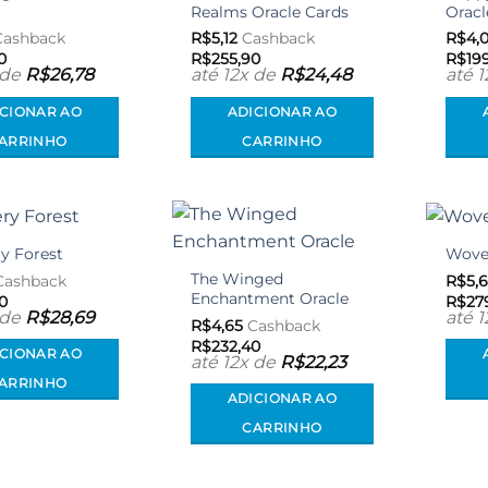
desejos
desejos
Realms Oracle Cards
Oracl
ashback
R$
5,12
Cashback
R$
4,
0
R$
255,90
R$
19
 de
R$
26,78
até 12x de
R$
24,48
até 
ICIONAR AO
ADICIONAR AO
ARRINHO
CARRINHO
y Forest
Woven
Adicionar
Adicionar
aos meus
aos meus
The Winged
ashback
R$
5,
desejos
desejos
Enchantment Oracle
0
R$
27
 de
R$
28,69
até 
R$
4,65
Cashback
R$
232,40
ICIONAR AO
até 12x de
R$
22,23
ARRINHO
ADICIONAR AO
CARRINHO