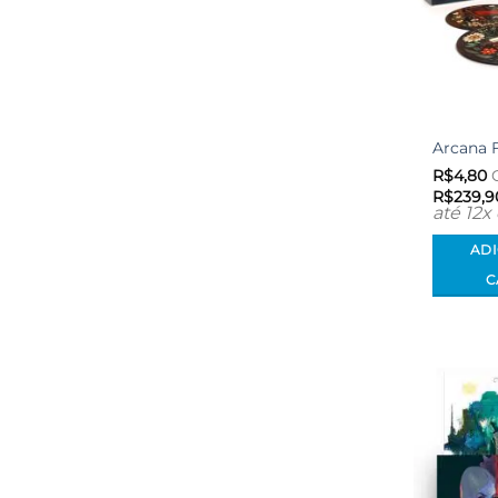
Arcana F
R$
4,80
C
R$
239,9
até 12x
AD
C