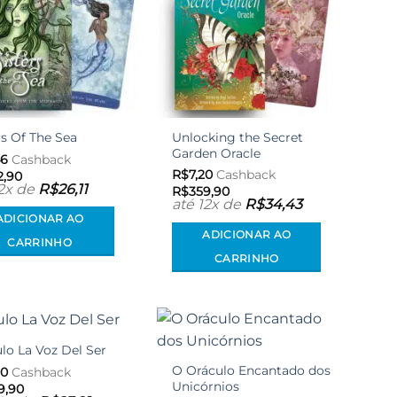
Unlocking the Secret
rs Of The Sea
Garden Oracle
46
Cashback
R$
7,20
Cashback
2,90
12x de
R$
26,11
R$
359,90
até 12x de
R$
34,43
ADICIONAR AO
ADICIONAR AO
CARRINHO
CARRINHO
lo La Voz Del Ser
Adicionar
Adicionar
aos meus
aos meus
O Oráculo Encantado dos
00
Cashback
desejos
desejos
Unicórnios
9,90