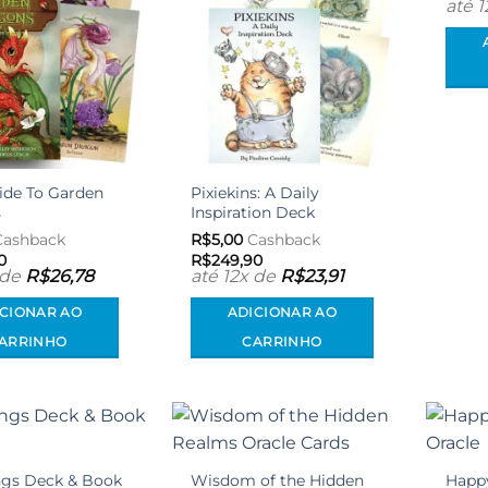
até 
ide To Garden
Pixiekins: A Daily
s
Inspiration Deck
ashback
R$
5,00
Cashback
0
R$
249,90
 de
R$
26,78
até 12x de
R$
23,91
ICIONAR AO
ADICIONAR AO
ARRINHO
CARRINHO
Adicionar
Adicionar
aos meus
aos meus
ngs Deck & Book
Wisdom of the Hidden
Happy