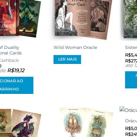
of Duality
Wild Woman Oracle
Siste
ional Cards
R$
5,
LER MAIS
ashback
R$
27
até 
0
 de
R$
19,12
ICIONAR AO
ARRINHO
Orácu
Adicionar
Adicionar
aos meus
aos meus
R$
5,
desejos
desejos
R$
24