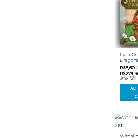
Field Gu
Dragon
R$
5,60
C
R$
279,9
até 12x
AD
C
Witchli