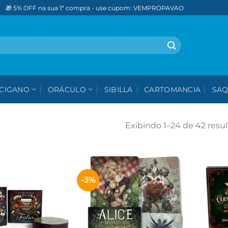
🎁 5% OFF na sua 1ª compra - use cupom: VEMPROPAVAO
CIGANO
ORÁCULO
SIBILLA
CARTOMANCIA
SAQ
Exibindo 1–24 de 42 resu
-3%
Adicionar
Adicionar
aos meus
aos meus
desejos
desejos