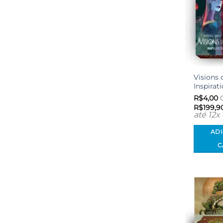
Visions 
Inspirat
R$
4,00
C
R$
199,9
até 12x
AD
C