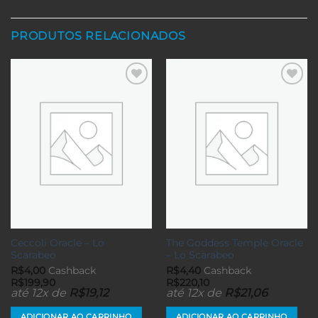
PRODUTOS RELACIONADOS
Adicionar
Adicionar
aos meus
aos meus
desejos
desejos
Ceccoli Oracle – Lo
The Goddess Temple Oracle
Scarabeo
– Lo Scarabeo
R$
4,00
Cashback
R$
4,40
Cashback
R$
199,90
R$
220,10
até 12x de
R$
19,12
até 12x de
R$
21,06
ADICIONAR AO CARRINHO
ADICIONAR AO CARRINHO