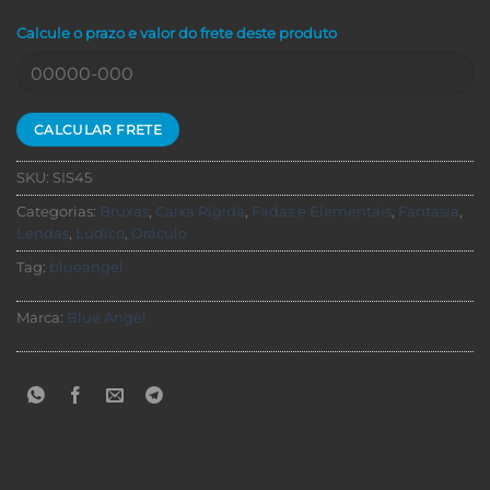
Calcule o prazo e valor do frete deste produto
SKU:
SIS45
Categorias:
Bruxas
,
Caixa Rígida
,
Fadas e Elementais
,
Fantasia
,
Lendas
,
Lúdico
,
Oráculo
Tag:
blueangel
Marca:
Blue Angel