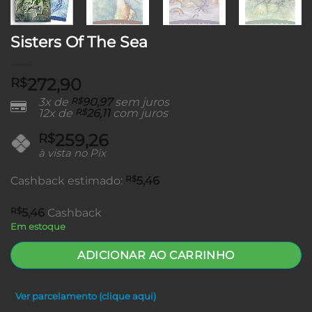
Sisters Of The Sea
272,90
R$
3x de
R$
90,97
sem juros
12x de
R$
26,11
com juros
259,26
R$
à vista no Pix
R$
Cashback estimado:
5,46
R$
5,46
Cashback
Em estoque
ADICIONAR AO CARRINHO
Ver parcelamento (clique aqui)