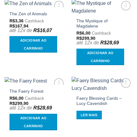
The Zen of Animals
Adicionar
Adicionar
aos
aos
R$
3,36
Cashback
The Mystique of
meus
meus
R$
167,94
Magdalene
desejos
desejos
até 12x de
R$
16,07
R$
6,00
Cashback
R$
299,90
ADICIONAR AO
até 12x de
R$
28,69
CARRINHO
ADICIONAR AO
CARRINHO
The Faery Forest
Adicionar
Adicionar
aos
aos
R$
6,00
Cashback
Faery Blessing Cards –
meus
meus
R$
299,90
Lucy Cavendish
desejos
desejos
até 12x de
R$
28,69
LER MAIS
ADICIONAR AO
CARRINHO