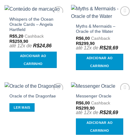
Whispers of the Ocean
Adicionar
Adicionar
Oracle Cards – Angela
aos
aos
Myths & Mermaids –
meus
meus
Hartfield
Oracle of the Water
desejos
desejos
R$
5,20
Cashback
R$
6,00
Cashback
R$
259,90
R$
299,90
até 12x de
R$
24,86
até 12x de
R$
28,69
ADICIONAR AO
ADICIONAR AO
CARRINHO
CARRINHO
Oracle of the Dragonfae
Messenger Oracle
Adicionar
Adicionar
aos
aos
R$
6,00
Cashback
meus
meus
LER MAIS
R$
299,90
desejos
desejos
até 12x de
R$
28,69
ADICIONAR AO
CARRINHO