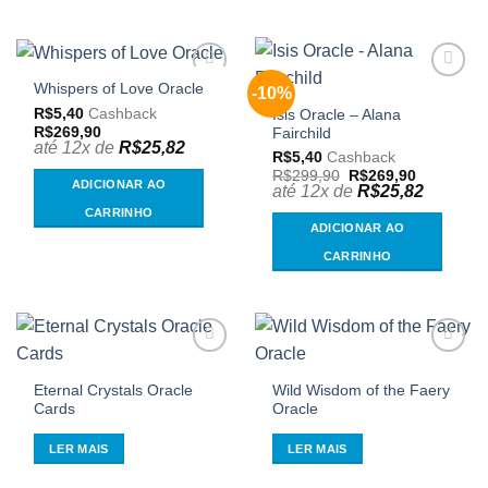
Whispers of Love Oracle
-10%
Adicionar
Adicionar
aos
aos
R$
5,40
Cashback
Isis Oracle – Alana
meus
meus
R$
269,90
Fairchild
desejos
desejos
até 12x de
R$
25,82
R$
5,40
Cashback
O
O
R$
299,90
R$
269,90
ADICIONAR AO
preço
preço
até 12x de
R$
25,82
original
atual
CARRINHO
era:
é:
ADICIONAR AO
R$299,90.
R$269,90.
CARRINHO
Adicionar
Adicionar
aos
aos
Eternal Crystals Oracle
Wild Wisdom of the Faery
meus
meus
Cards
Oracle
desejos
desejos
LER MAIS
LER MAIS