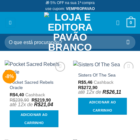
🎁 5% OFF na sua 1ª compra
Skip
use cupom:
VEMPROPAVAO
to
content
0
Pesquisar
por:
Sisters Of The Sea
-8%
Adicionar
Adicionar
aos
aos
R$
5,46
Cashback
Pocket Sacred Rebels
meus
meus
R$
272,90
Oracle
desejos
desejos
até 12x de
R$
26,11
R$
4,40
Cashback
O
O
R$
239,90
R$
219,90
ADICIONAR AO
preço
preço
até 12x de
R$
21,04
original
atual
CARRINHO
era:
é:
ADICIONAR AO
R$239,90.
R$219,90.
CARRINHO