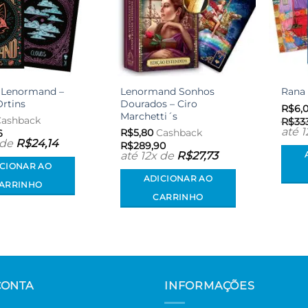
t Lenormand –
Lenormand Sonhos
Rana
rtins
Dourados – Ciro
R$
6,
Marchetti´s
ashback
R$
33
até 
R$
5,80
Cashback
6
 de
R$
24,14
R$
289,90
até 12x de
R$
27,73
ICIONAR AO
ADICIONAR AO
ARRINHO
CARRINHO
CONTA
INFORMAÇÕES