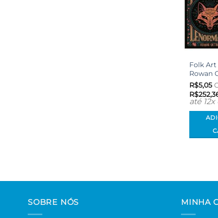
Folk Ar
Rowan O
R$
5,05
C
R$
252,3
até 12x
AD
C
SOBRE NÓS
MINHA 