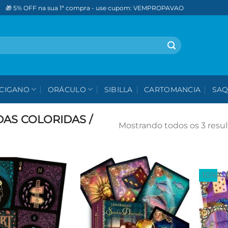
🎁 5% OFF na sua 1ª compra - use cupom: VEMPROPAVAO
CIGANO
ORÁCULO
SIBILLA
CARTOMANCIA
SAQ
AS COLORIDAS /
Mostrando todos os 3 resu
-10%
Adicionar
Adicionar
aos meus
aos meus
desejos
desejos