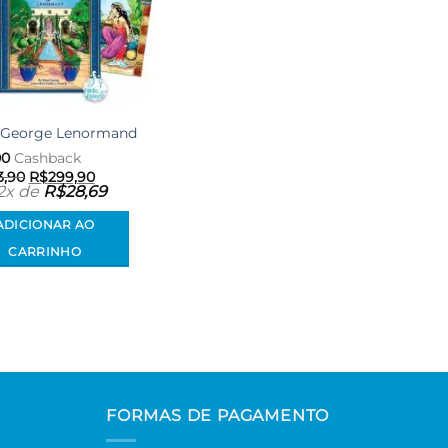
 George Lenormand
00
Cashback
O
O
3,90
R$
299,90
preço
preço
12x de
R$
28,69
original
atual
era:
é:
ADICIONAR AO
R$333,90.
R$299,90.
CARRINHO
FORMAS DE PAGAMENTO