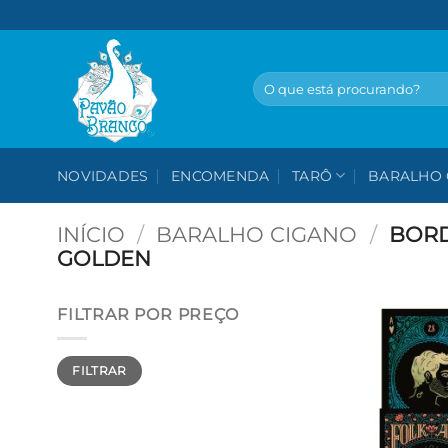
Skip
to
content
Pesquisar
por:
NOVIDADES
ENCOMENDA
TARÔ
BARALHO 
INÍCIO
/
BARALHO CIGANO
/
BORD
GOLDEN
FILTRAR POR PREÇO
Preço
Preço
FILTRAR
mínimo
máximo