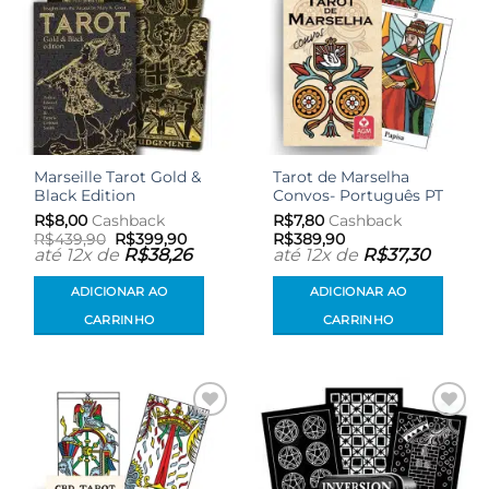
Marseille Tarot Gold &
Tarot de Marselha
Black Edition
Convos- Português PT
R$
8,00
Cashback
R$
7,80
Cashback
O
O
R$
439,90
R$
399,90
R$
389,90
preço
preço
até 12x de
R$
38,26
até 12x de
R$
37,30
original
atual
era:
é:
ADICIONAR AO
ADICIONAR AO
R$439,90.
R$399,90.
CARRINHO
CARRINHO
Adicionar
Adicionar
aos meus
aos meus
desejos
desejos