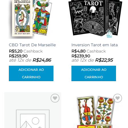
CBD Tarot De Marseille
Inversion Tarot em lata
R$
5,20
Cashback
R$
4,80
Cashback
R$
259,90
R$
239,90
até 12x de
R$
24,86
até 12x de
R$
22,95
ADICIONAR AO
ADICIONAR AO
CARRINHO
CARRINHO
Adicionar
Adicionar
aos meus
aos meus
desejos
desejos