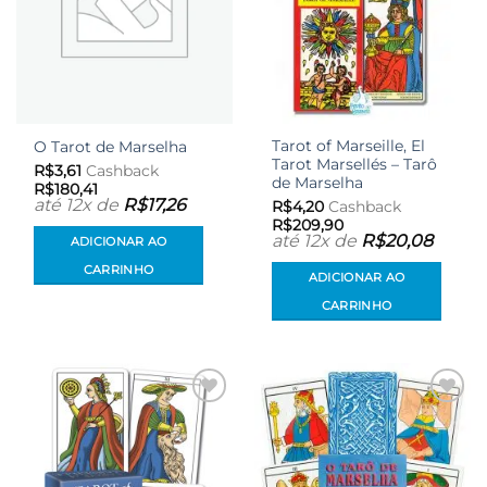
Tarot of Marseille, El
O Tarot de Marselha
Tarot Marsellés – Tarô
R$
3,61
Cashback
de Marselha
R$
180,41
até 12x de
R$
17,26
R$
4,20
Cashback
R$
209,90
até 12x de
R$
20,08
ADICIONAR AO
CARRINHO
ADICIONAR AO
CARRINHO
Adicionar
Adicionar
aos meus
aos meus
desejos
desejos