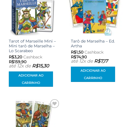
Tarot of Marseille Mini –
Tarô de Marselha – Ed.
Mini tarô de Marselha –
Artha
Lo Scarabeo
R$
1,50
Cashback
R$
3,20
Cashback
R$
74,90
até 12x de
R$
7,17
R$
159,90
até 12x de
R$
15,30
ADICIONAR AO
ADICIONAR AO
CARRINHO
CARRINHO
Adicionar
aos meus
desejos