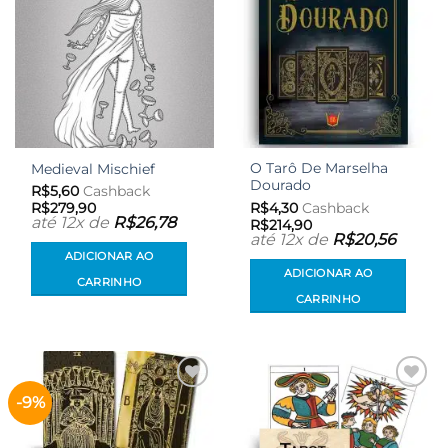
O Tarô De Marselha
Medieval Mischief
Dourado
R$
5,60
Cashback
R$
4,30
Cashback
R$
279,90
até 12x de
R$
26,78
R$
214,90
até 12x de
R$
20,56
ADICIONAR AO
ADICIONAR AO
CARRINHO
CARRINHO
-9%
Adicionar
Adicionar
aos meus
aos meus
desejos
desejos