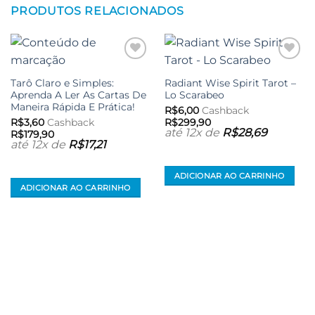
PRODUTOS RELACIONADOS
Adicionar
Adicionar
aos meus
aos meus
Tarô Claro e Simples:
Radiant Wise Spirit Tarot –
desejos
desejos
Aprenda A Ler As Cartas De
Lo Scarabeo
Maneira Rápida E Prática!
R$
6,00
Cashback
R$
3,60
Cashback
R$
299,90
até 12x de
R$
28,69
R$
179,90
até 12x de
R$
17,21
ADICIONAR AO CARRINHO
ADICIONAR AO CARRINHO