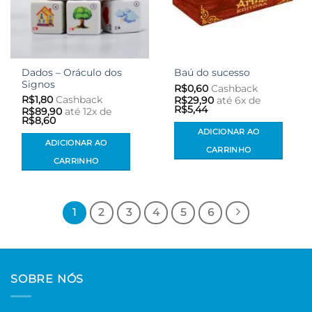
Dados – Oráculo dos
Baú do sucesso
Signos
R$
0,60
Cashback
R$
1,80
Cashback
R$
29,90
até 6x de
R$
5,44
R$
89,90
até 12x de
R$
8,60
ADICIONAR AO
ADICIONAR AO
CARRINHO
CARRINHO
1
2
3
4
5
6
SOBRE NÓS