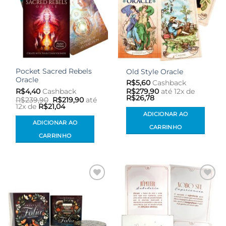
Pocket Sacred Rebels
Old Style Oracle
Oracle
R$
5,60
Cashback
R$
4,40
Cashback
R$
279,90
até 12x de
R$
26,78
O
O
R$
239,90
R$
219,90
até
preço
preço
12x de
R$
21,04
original
atual
ADICIONAR AO
era:
é:
ADICIONAR AO
R$239,90.
R$219,90.
CARRINHO
CARRINHO
Adicionar
Adicionar
aos meus
aos meus
desejos
desejos