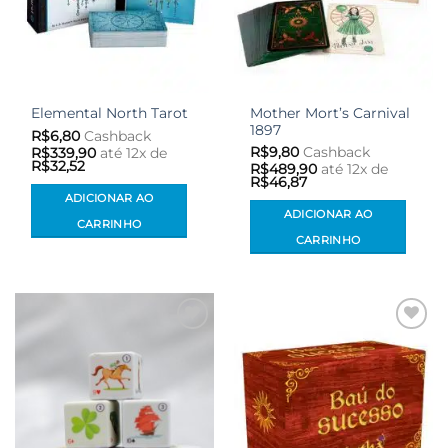
Mother Mort’s Carnival
Elemental North Tarot
1897
R$
6,80
Cashback
R$
9,80
Cashback
R$
339,90
até 12x de
R$
32,52
R$
489,90
até 12x de
R$
46,87
ADICIONAR AO
ADICIONAR AO
CARRINHO
CARRINHO
Adicionar
Adicionar
aos meus
aos meus
desejos
desejos