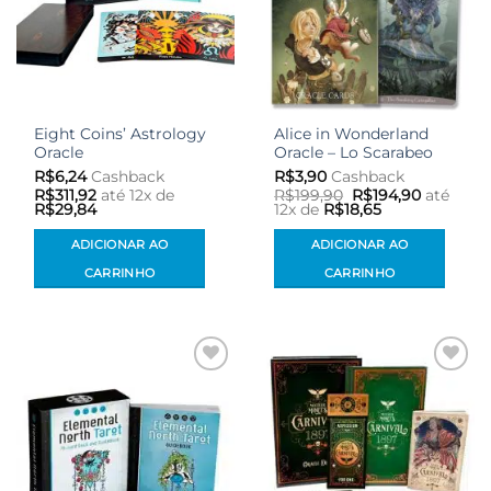
Eight Coins’ Astrology
Alice in Wonderland
Oracle
Oracle – Lo Scarabeo
R$
6,24
Cashback
R$
3,90
Cashback
O
O
R$
311,92
até 12x de
R$
199,90
R$
194,90
até
preço
preço
R$
29,84
12x de
R$
18,65
original
atual
era:
é:
ADICIONAR AO
ADICIONAR AO
R$199,90.
R$194,90
CARRINHO
CARRINHO
Adicionar
Adicionar
aos meus
aos meus
desejos
desejos