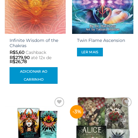
Infinite Wisdom of the
Twin Flame Ascension
Chakras
LER MAIS
R$
5,60
Cashback
R$
279,90
até 12x de
R$
26,78
ADICIONAR AO
CARRINHO
-3%
Adicionar
Adicionar
aos meus
aos meus
desejos
desejos