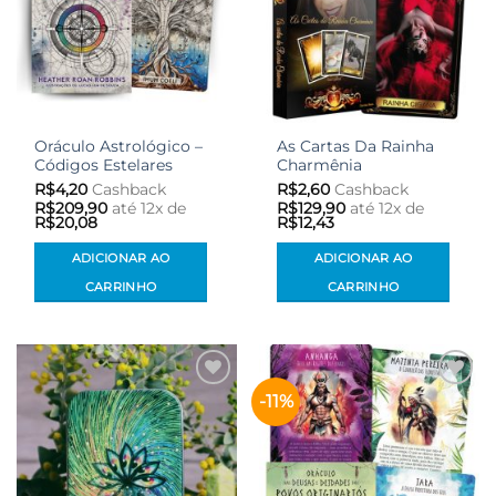
Oráculo Astrológico –
As Cartas Da Rainha
Códigos Estelares
Charmênia
R$
4,20
Cashback
R$
2,60
Cashback
R$
209,90
até 12x de
R$
129,90
até 12x de
R$
20,08
R$
12,43
ADICIONAR AO
ADICIONAR AO
CARRINHO
CARRINHO
-11%
Adicionar
Adicionar
aos meus
aos meus
desejos
desejos