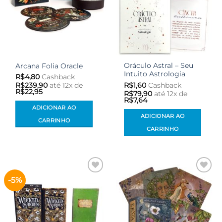
Oráculo Astral – Seu
Arcana Folia Oracle
Intuito Astrologia
R$
4,80
Cashback
R$
1,60
Cashback
R$
239,90
até 12x de
R$
22,95
R$
79,90
até 12x de
R$
7,64
ADICIONAR AO
ADICIONAR AO
CARRINHO
CARRINHO
-5%
Adicionar
Adicionar
aos meus
aos meus
desejos
desejos