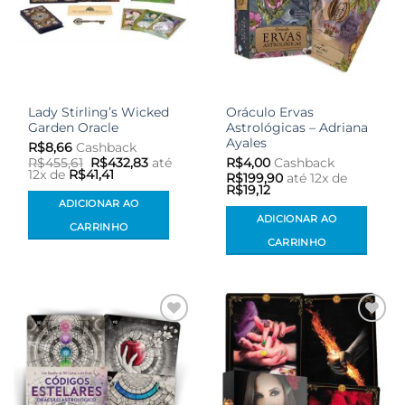
Lady Stirling’s Wicked
Oráculo Ervas
Garden Oracle
Astrológicas – Adriana
Ayales
R$
8,66
Cashback
O
O
R$
455,61
R$
432,83
até
R$
4,00
Cashback
preço
preço
12x de
R$
41,41
R$
199,90
até 12x de
original
atual
R$
19,12
era:
é:
ADICIONAR AO
R$455,61.
R$432,83.
ADICIONAR AO
CARRINHO
CARRINHO
Adicionar
Adicionar
aos meus
aos meus
desejos
desejos