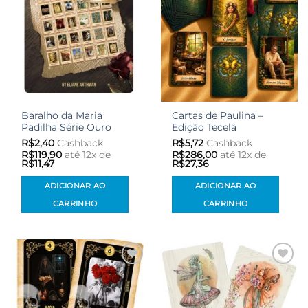
Baralho da Maria
Cartas de Paulina –
Padilha Série Ouro
Edição Tecelã
R$
2,40
Cashback
R$
5,72
Cashback
R$
119,90
até 12x de
R$
286,00
até 12x de
R$
11,47
R$
27,36
ADICIONAR AO
ADICIONAR AO
CARRINHO
CARRINHO
Adicionar
Adicionar
aos meus
aos meus
desejos
desejos