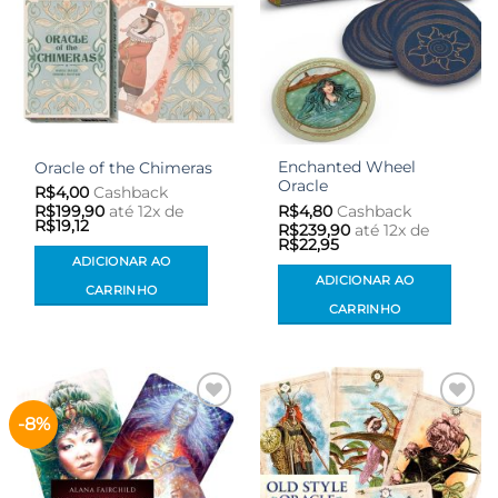
Enchanted Wheel
Oracle of the Chimeras
Oracle
R$
4,00
Cashback
R$
4,80
Cashback
R$
199,90
até 12x de
R$
19,12
R$
239,90
até 12x de
R$
22,95
ADICIONAR AO
ADICIONAR AO
CARRINHO
CARRINHO
-8%
Adicionar
Adicionar
aos meus
aos meus
desejos
desejos