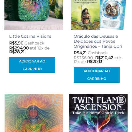
Oráculo das Deusas e
Little Cosma Visions
Deidades dos Povos
R$
5,90
Cashback
Originários – Tânia Gori
R$
294,90
até 12x de
R$
28,21
R$
4,21
Cashback
O
O
R$
236,90
R$
210,42
até
preço
preço
ADICIONAR AO
12x de
R$
20,13
original
atual
era:
é:
CARRINHO
ADICIONAR AO
R$236,90.
R$210,42.
CARRINHO
Adicionar
Adicionar
aos meus
aos meus
desejos
desejos