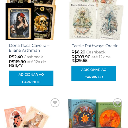
Dona Rosa Caveira –
Faerie Pathways Oracle
Eliane Arthman
R$
6,20
Cashback
R$
2,40
Cashback
R$
309,90
até 12x de
R$
29,65
R$
119,90
até 12x de
R$
11,47
ADICIONAR AO
ADICIONAR AO
CARRINHO
CARRINHO
Adicionar
Adicionar
aos meus
aos meus
desejos
desejos