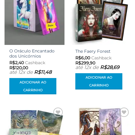
O Oráculo Encantado
The Faery Forest
dos Unicórnios
R$
6,00
Cashback
R$
2,40
Cashback
R$
299,90
até 12x de
R$
28,69
R$
120,00
até 12x de
R$
11,48
ADICIONAR AO
ADICIONAR AO
CARRINHO
CARRINHO
Adicionar
Adicionar
aos meus
aos meus
desejos
desejos