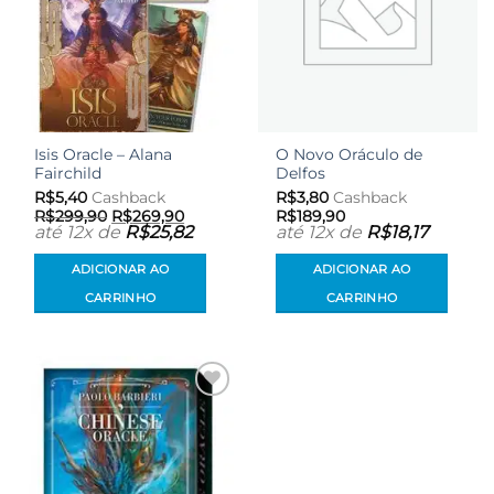
Isis Oracle – Alana
O Novo Oráculo de
Fairchild
Delfos
R$
5,40
Cashback
R$
3,80
Cashback
O
O
R$
299,90
R$
269,90
R$
189,90
preço
preço
até 12x de
R$
25,82
até 12x de
R$
18,17
original
atual
era:
é:
ADICIONAR AO
ADICIONAR AO
R$299,90.
R$269,90.
CARRINHO
CARRINHO
Adicionar
aos meus
desejos