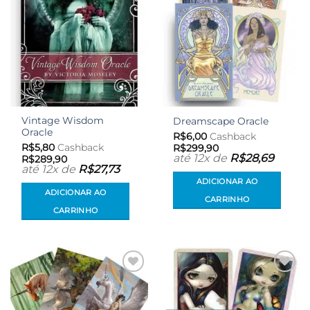
Vintage Wisdom
Dreamscape Oracle
Oracle
R$
6,00
Cashback
R$
5,80
Cashback
R$
299,90
até 12x de
R$
28,69
R$
289,90
até 12x de
R$
27,73
ADICIONAR AO
ADICIONAR AO
CARRINHO
CARRINHO
Adicionar
Adicionar
aos meus
aos meus
desejos
desejos