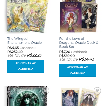
The Winged
For the Love of
Enchantment Oracle
Dragons: Oracle Deck &
Book Set
R$
4,65
Cashback
R$
232,40
R$
7,20
Cashback
até 12x de
R$
22,23
R$
359,90
até 12x de
R$
34,43
ADICIONAR AO
ADICIONAR AO
CARRINHO
CARRINHO
Adicionar
Adicionar
aos meus
aos meus
desejos
desejos