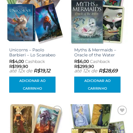
Unicorns – Paolo
Myths & Mermaids –
Barbieri – Lo Scarabeo
Oracle of the Water
R$
4,00
Cashback
R$
6,00
Cashback
R$
199,90
R$
299,90
até 12x de
R$
19,12
até 12x de
R$
28,69
ADICIONAR AO
ADICIONAR AO
CARRINHO
CARRINHO
Adicionar
Adicionar
aos meus
aos meus
desejos
desejos