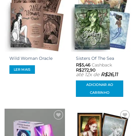
desejos
desejos
Wild Woman Oracle
Sisters Of The Sea
R$
5,46
Cashback
LER MAIS
R$
272,90
até 12x de
R$
26,11
ADICIONAR AO
CARRINHO
Adicionar
Adicionar
aos meus
aos meus
desejos
desejos