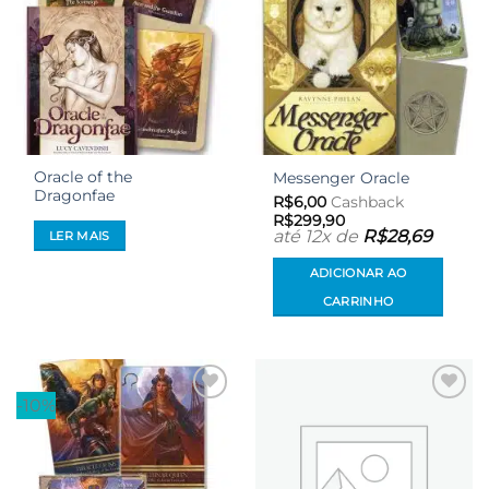
Oracle of the
Messenger Oracle
Dragonfae
R$
6,00
Cashback
R$
299,90
até 12x de
R$
28,69
LER MAIS
ADICIONAR AO
CARRINHO
-10%
Adicionar
Adicionar
aos meus
aos meus
desejos
desejos