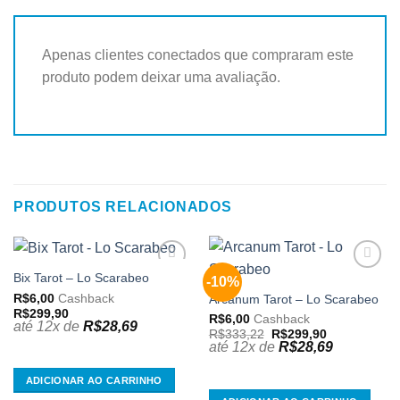
Apenas clientes conectados que compraram este
produto podem deixar uma avaliação.
PRODUTOS RELACIONADOS
Bix Tarot – Lo Scarabeo
-10%
Adicionar
Adicionar
aos
aos
R$
6,00
Cashback
Arcanum Tarot – Lo Scarabeo
meus
meus
R$
299,90
R$
6,00
Cashback
desejos
desejos
até 12x de
R$
28,69
O
O
R$
333,22
R$
299,90
preço
preço
até 12x de
R$
28,69
original
atual
era:
é:
R$333,22.
R$299,90.
ADICIONAR AO CARRINHO