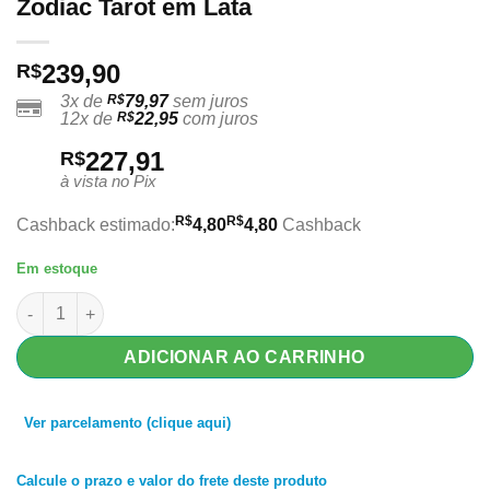
Zodiac Tarot em Lata
239,90
R$
3x de
R$
79,97
sem juros
12x de
R$
22,95
com juros
227,91
R$
à vista no Pix
R$
R$
Cashback estimado:
4,80
4,80
Cashback
Em estoque
Zodiac Tarot em Lata quantidade
ADICIONAR AO CARRINHO
Ver parcelamento (clique aqui)
Calcule o prazo e valor do frete deste produto