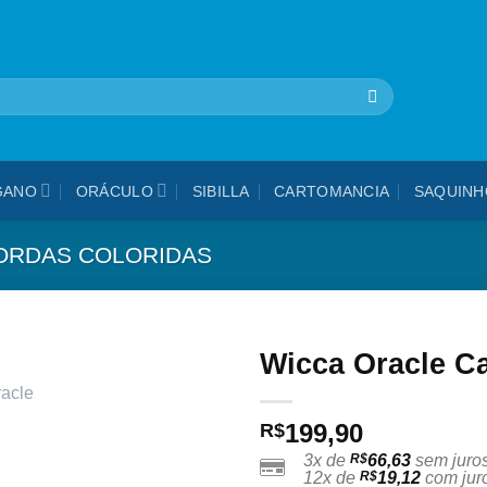
🎁 5% OFF na sua 1ª compra - use cupom: VEMPROPAVAO
GANO
ORÁCULO
SIBILLA
CARTOMANCIA
SAQUINH
ORDAS COLORIDAS
Wicca Oracle C
Adicionar
199,90
aos
R$
meus
3x de
R$
66,63
sem juro
desejos
12x de
R$
19,12
com jur