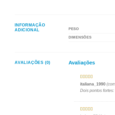
INFORMAÇÃO
PESO
ADICIONAL
DIMENSÕES
Avaliações
AVALIAÇÕES (0)
Avaliação
5
italiana_1990
(com
de 5
Dois pontos fortes