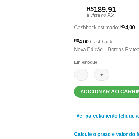
189,91
R$
à vista no Pix
R$
Cashback estimado:
4,00
R$
4,00
Cashback
Nova Edição – Bordas Prate
Em estoque
Wicca
ADICIONAR AO CARR
Oracle
Cards
-
Ver parcelamento (clique a
Lo
Scarabeo
quantidade
Calcule o prazo e valor do 