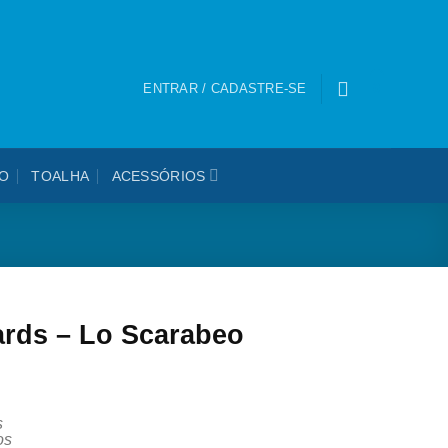
0
ENTRAR / CADASTRE-SE
O
TOALHA
ACESSÓRIOS
ards – Lo Scarabeo
s
os