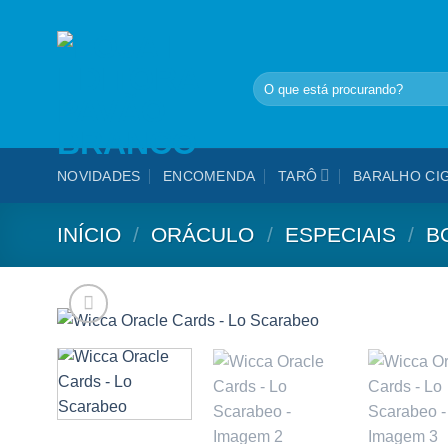
Skip
to
content
Pesquisar
por:
NOVIDADES
ENCOMENDA
TARÔ
BARALHO CI
INÍCIO
/
ORÁCULO
/
ESPECIAIS
/
B