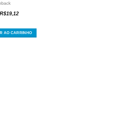
hback
R$
19,12
R AO CARRINHO