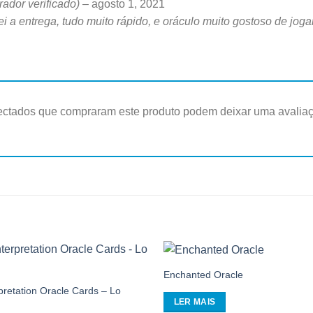
ador verificado)
–
agosto 1, 2021
ei a entrega, tudo muito rápido, e oráculo muito gostoso de 
ectados que compraram este produto podem deixar uma avalia
Enchanted Oracle
Adicionar
aos
pretation Oracle Cards – Lo
meus
LER MAIS
desejos