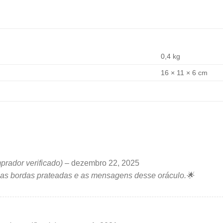
0,4 kg
16 × 11 × 6 cm
prador verificado)
–
dezembro 22, 2025
: as bordas prateadas e as mensagens desse oráculo.🌟