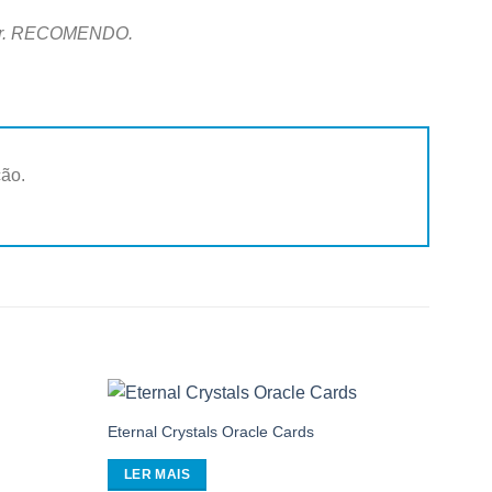
jogar. RECOMENDO.
ção.
Eternal Crystals Oracle Cards
Adicionar
Adicionar
aos
aos
meus
meus
LER MAIS
desejos
desejos