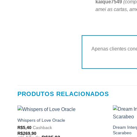
Avaliação
5
kaique7549
(compr
de 5
amei as cartas, am
Apenas clientes con
PRODUTOS RELACIONADOS
Whispers of Love Oracle
Adicionar
aos
Dream Inter
R$
5,40
Cashback
meus
Scarabeo
R$
269,90
desejos