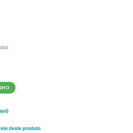
adas
INHO
qui)
frete deste produto