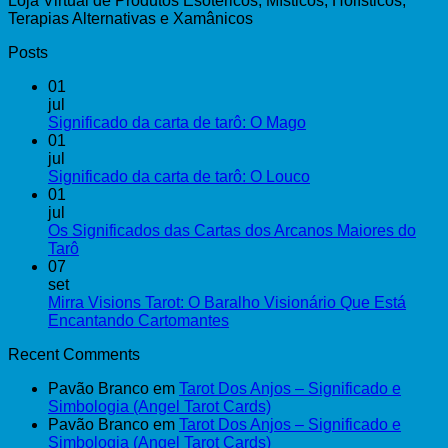
Loja Virtual de Produtos Esotéricos, Místicos, Holísticos,
Terapias Alternativas e Xamânicos
Posts
01
jul
Nenhum
Significado da carta de tarô: O Mago
comentário
01
em
jul
Significado
Nenhum
Significado da carta de tarô: O Louco
da
comentário
01
carta
em
jul
de
Significado
Os Significados das Cartas dos Arcanos Maiores do
tarô:
da
Nenhum
Tarô
O
carta
comentário
07
em
Mago
de
set
Os
tarô:
Mirra Visions Tarot: O Baralho Visionário Que Está
Significados
O
Nenhum
Encantando Cartomantes
das
Louco
comentário
Recent Comments
Cartas
em
dos
Mirra
Pavão Branco
em
Tarot Dos Anjos – Significado e
Arcanos
Visions
Simbologia (Angel Tarot Cards)
Maiores
Tarot:
Pavão Branco
em
Tarot Dos Anjos – Significado e
do
O
Simbologia (Angel Tarot Cards)
Tarô
Baralho