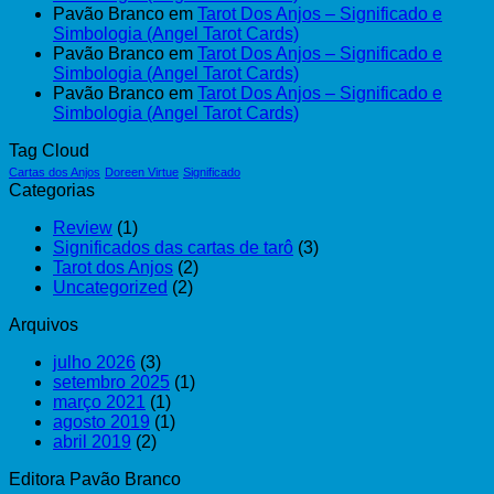
Pavão Branco
em
Tarot Dos Anjos – Significado e
Visionário
Simbologia (Angel Tarot Cards)
Que
Pavão Branco
em
Tarot Dos Anjos – Significado e
Está
Simbologia (Angel Tarot Cards)
Encantando
Pavão Branco
em
Tarot Dos Anjos – Significado e
Cartomantes
Simbologia (Angel Tarot Cards)
Tag Cloud
Cartas dos Anjos
Doreen Virtue
Significado
Categorias
Review
(1)
Significados das cartas de tarô
(3)
Tarot dos Anjos
(2)
Uncategorized
(2)
Arquivos
julho 2026
(3)
setembro 2025
(1)
março 2021
(1)
agosto 2019
(1)
abril 2019
(2)
Editora Pavão Branco