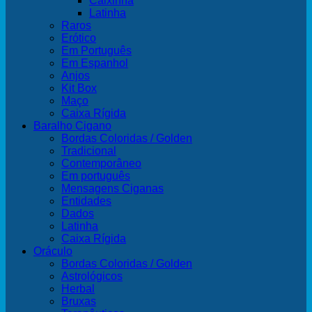
Caixinha
Latinha
Raros
Erótico
Em Português
Em Espanhol
Anjos
Kit Box
Maço
Caixa Rígida
Baralho Cigano
Bordas Coloridas / Golden
Tradicional
Contemporâneo
Em português
Mensagens Ciganas
Entidades
Dados
Latinha
Caixa Rígida
Oráculo
Bordas Coloridas / Golden
Astrológicos
Herbal
Bruxas