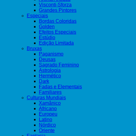
Visconti-Sforza
Grandes Pintores
Especiais
Bordas Coloridas
Golden
Efeitos Especiais
Estúdio
Edição Limitada
Bruxas
Paganismo
Deusas
Sagrado Feminino
Astrologia
Hermético
Dark
Fadas e Elementais
Familiares
Culturas Mundiais
Xamânico
Africano
Europeu
Latino
Nórdico
Oriente
Fantasia