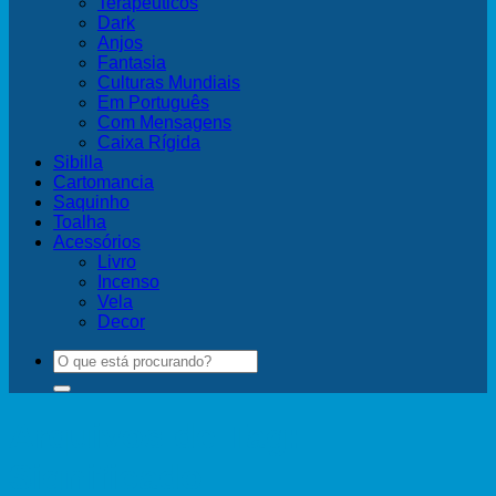
Terapêuticos
Dark
Anjos
Fantasia
Culturas Mundiais
Em Português
Com Mensagens
Caixa Rígida
Sibilla
Cartomancia
Saquinho
Toalha
Acessórios
Livro
Incenso
Vela
Decor
Pesquisar
por:
Arquivos de Tag:
Significado