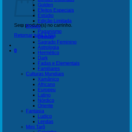
Golden
Efeitos Especiais
Estúdio
Edição Limitada
Sem produto(s) no carrinho.
Bruxas
Paganismo
Retornar para a loja
Deusas
Sagrado Feminino
Astrologia
0
Hermético
Dark
Fadas e Elementais
Familiares
Culturas Mundiais
Xamânico
Africano
Europeu
Latino
Nórdico
Oriente
Fantasia
Ludico
Lendas
Mini Tarô