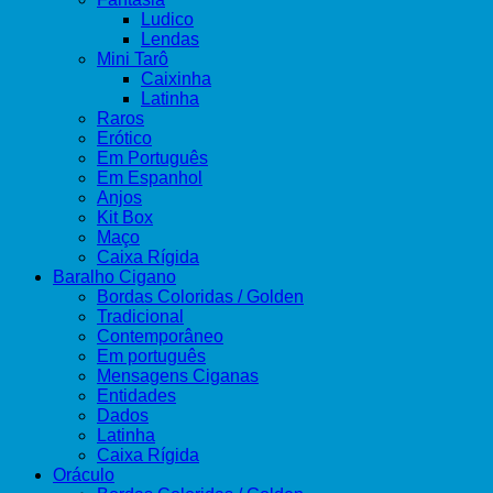
Ludico
Lendas
Mini Tarô
Caixinha
Latinha
Raros
Erótico
Em Português
Em Espanhol
Anjos
Kit Box
Maço
Caixa Rígida
Baralho Cigano
Bordas Coloridas / Golden
Tradicional
Contemporâneo
Em português
Mensagens Ciganas
Entidades
Dados
Latinha
Caixa Rígida
Oráculo