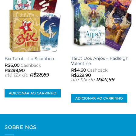
desejos
desejos
Tarot Dos Anjos – Radleigh
Bix Tarot – Lo Scarabeo
Valentine
R$
6,00
Cashback
R$
4,60
Cashback
R$
299,90
até 12x de
R$
28,69
R$
229,90
até 12x de
R$
21,99
ADICIONAR AO CARRINHO
ADICIONAR AO CARRINHO
SOBRE NÓS