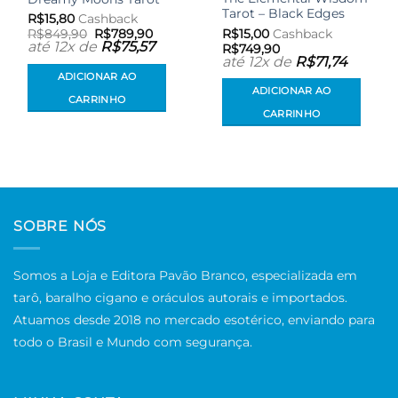
Tarot – Black Edges
R$
15,80
Cashback
O
O
R$
15,00
Cashback
R$
849,90
R$
789,90
preço
preço
até 12x de
R$
75,57
R$
749,90
original
atual
até 12x de
R$
71,74
era:
é:
ADICIONAR AO
R$849,90.
R$789,90.
ADICIONAR AO
CARRINHO
CARRINHO
SOBRE NÓS
Somos a Loja e Editora Pavão Branco, especializada em
tarô, baralho cigano e oráculos autorais e importados.
Atuamos desde 2018 no mercado esotérico, enviando para
todo o Brasil e Mundo com segurança.