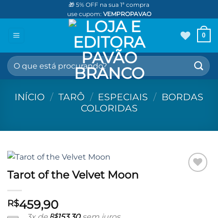
Skip
🎁 5% OFF na sua 1ª compra
use cupom:
VEMPROPAVAO
to
content
0
Pesquisar
por:
INÍCIO
/
TARÔ
/
ESPECIAIS
/
BORDAS
COLORIDAS
Tarot of the Velvet Moon
Adicionar
aos meus
desejos
459,90
R$
3x de
R$
153,30
sem juros