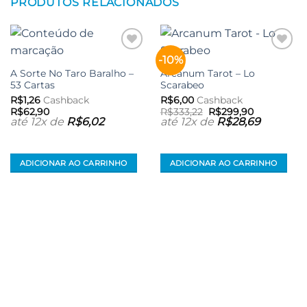
PRODUTOS RELACIONADOS
-10%
Adicionar
Adicionar
aos meus
aos meus
A Sorte No Taro Baralho –
Arcanum Tarot – Lo
desejos
desejos
53 Cartas
Scarabeo
R$
1,26
Cashback
R$
6,00
Cashback
O
O
R$
62,90
R$
333,22
R$
299,90
preço
preço
até 12x de
R$
6,02
até 12x de
R$
28,69
original
atual
era:
é:
R$333,22.
R$299,90.
ADICIONAR AO CARRINHO
ADICIONAR AO CARRINHO