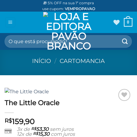
Skip
🎁 5% OFF na sua 1ª compra
use cupom:
VEMPROPAVAO
to
content
0
Pesquisar
por:
INÍCIO
/
CARTOMANCIA
The Little Oracle
Adicionar
aos meus
desejos
159,90
R$
3x de
R$
53,30
sem juros
12x de
R$
15,30
com juros