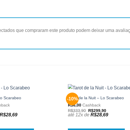
ectados que compraram este produto podem deixar uma avalia
 Lo Scarabeo
Tarot de la Nuit – Lo Scarabeo
-10%
Adicionar
aos
hback
R$
6,00
Cashback
meus
O
O
R$
333,90
R$
299,90
desejos
preço
preço
R$
28,69
até 12x de
R$
28,69
original
atual
era:
é:
R$333,90.
R$299,90.