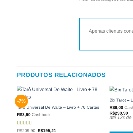
Apenas clientes con
PRODUTOS RELACIONADOS
Bix Tarot –
-7%
Adicionar
aos
Tarô Universal De Waite – Livro + 78 Cartas
R$
6,00
Cas
meus
R$
299,90
R$
3,90
Cashback
desejos
até 12x de
Avaliação
5
O
O
R$
209,90
R$
195,21