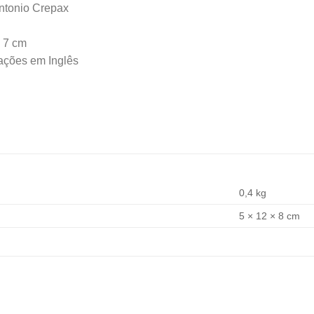
Antonio Crepax
x 7 cm
cações em Inglês
0,4 kg
5 × 12 × 8 cm