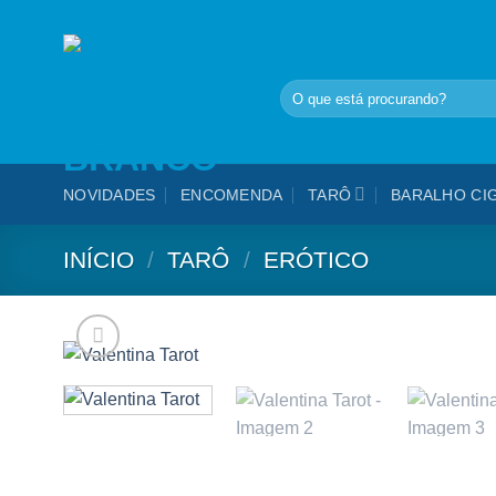
Skip
to
content
Pesquisar
por:
NOVIDADES
ENCOMENDA
TARÔ
BARALHO CI
INÍCIO
/
TARÔ
/
ERÓTICO