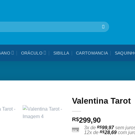
🎁 5% OFF na sua 1ª compra - use cupom: VEMPROPAVAO
GANO
ORÁCULO
SIBILLA
CARTOMANCIA
SAQUINH
Valentina Tarot
Adicionar
299,90
aos
R$
meus
3x de
R$
99,97
sem juro
desejos
12x de
R$
28,69
com jur