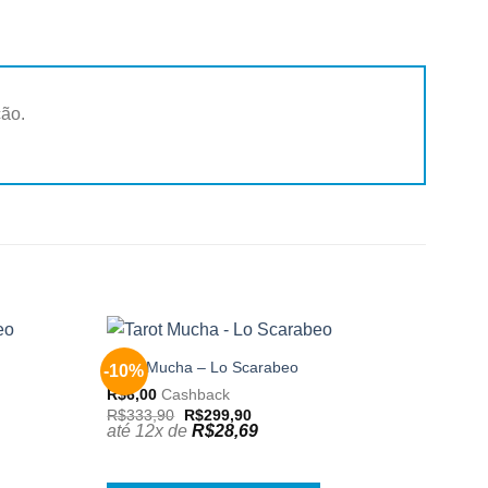
ção.
Tarot Mucha – Lo Scarabeo
-10%
Adicionar
Adicionar
aos
aos
R$
6,00
Cashback
meus
meus
O
O
R$
333,90
R$
299,90
desejos
desejos
preço
preço
até 12x de
R$
28,69
original
atual
era:
é:
R$333,90.
R$299,90.