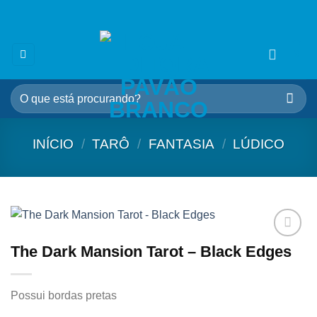
Skip
🎁 5% OFF na sua 1ª compra
use cupom:
VEMPROPAVAO
to
content
0
Pesquisar
por:
INÍCIO
/
TARÔ
/
FANTASIA
/
LÚDICO
The Dark Mansion Tarot – Black Edges
Adicionar
aos
meus
desejos
Possui bordas pretas