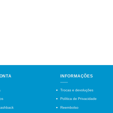
CONTA
INFORMAÇÕES
a
Trocas e devoluções
os
Política de Privacidade
cashback
Reembolso