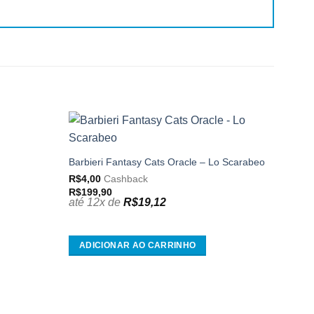
Adicionar
Adicionar
aos
aos
Barbieri Fantasy Cats Oracle – Lo Scarabeo
meus
meus
R$
4,00
Cashback
desejos
desejos
R$
199,90
até 12x de
R$
19,12
ADICIONAR AO CARRINHO