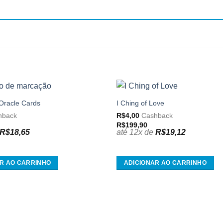
 Oracle Cards
I Ching of Love
Adicionar
aos
hback
R$
4,00
Cashback
meus
R$
199,90
desejos
R$
18,65
até 12x de
R$
19,12
R AO CARRINHO
ADICIONAR AO CARRINHO