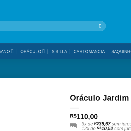
🎁 5% OFF na sua 1ª compra - use cupom: VEMPROPAVAO
GANO
ORÁCULO
SIBILLA
CARTOMANCIA
SAQUINH
Oráculo Jardim
Adicionar
110,00
aos
R$
meus
3x de
R$
36,67
sem juro
desejos
12x de
R$
10,52
com jur