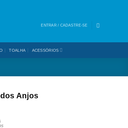
0
ENTRAR / CADASTRE-SE
O
TOALHA
ACESSÓRIOS
 dos Anjos
s
os