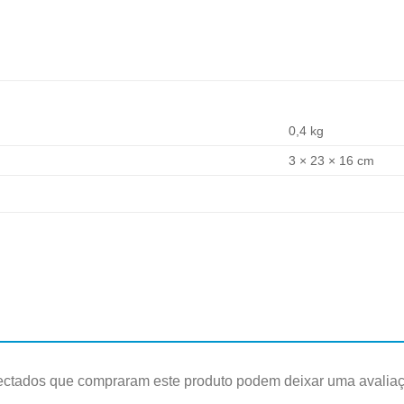
0,4 kg
3 × 23 × 16 cm
ectados que compraram este produto podem deixar uma avalia