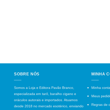
SOBRE NÓS
MINHA 
Somos a Loja e Editora Pavão Branco,
Minha cont
especializada em tarô, baralho cigano e
Meus pedid
oráculos autorais e importados. Atuamos
Regras de 
desde 2018 no mercado esotérico, enviando