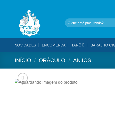
Skip
to
content
Pesquisar
por:
NOVIDADES
ENCOMENDA
TARÔ
BARALHO CI
INÍCIO
/
ORÁCULO
/
ANJOS