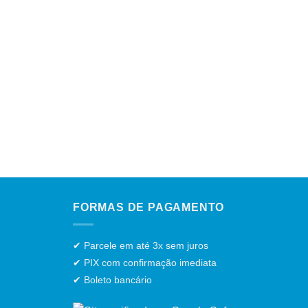
Barbi
R$
4,
R$
22
até 
AD
FORMAS DE PAGAMENTO
✔ Parcele em até 3x sem juros
✔ PIX com confirmação imediata
✔ Boleto bancário