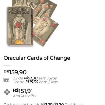
Oracular Cards of Change
159,90
R$
3x de
R$
53,30
sem juros
12x de
R$
15,30
com juros
151,91
R$
à vista no Pix
R$
R$
Cashback estimado:
3,20
3,20
Cashback