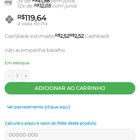
preço
preço
3x de
R$
41,98
sem juros
12x de
R$
12,05
com juros
original
atual
era:
é:
119,64
R$
R$209,90.
R$125,94.
à vista no Pix
R$
R$
Cashback estimado:
2,52
2,52
Cashback
não acompanha baralho
Em estoque
Livro Night Fairies - Paolo Barbieri quantidade
ADICIONAR AO CARRINHO
Ver parcelamento (clique aqui)
Calcule o prazo e valor do frete deste produto