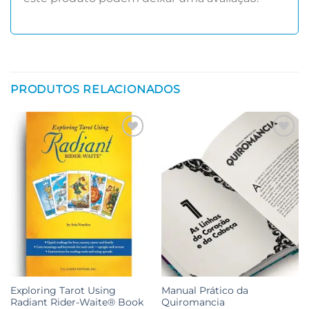
PRODUTOS RELACIONADOS
Adicionar
Adicionar
aos meus
aos meus
desejos
desejos
Exploring Tarot Using
Manual Prático da
Radiant Rider-Waite® Book
Quiromancia