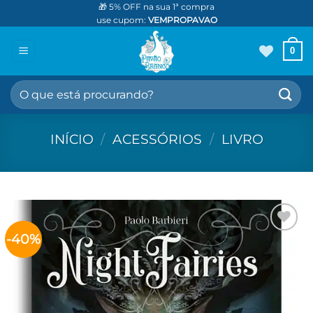
Skip
🎁 5% OFF na sua 1ª compra
use cupom:
VEMPROPAVAO
to
content
0
Pesquisar
por:
INÍCIO
/
ACESSÓRIOS
/
LIVRO
-40%
Adicionar
aos meus
desejos