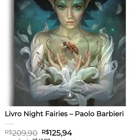
Livro Night Fairies – Paolo Barbieri
O
O
209,90
125,94
R$
R$