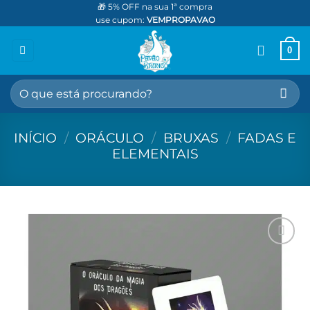
Skip
🎁 5% OFF na sua 1ª compra
use cupom:
VEMPROPAVAO
to
content
0
Pesquisar
por:
INÍCIO
/
ORÁCULO
/
BRUXAS
/
FADAS E
ELEMENTAIS
Adicionar
aos meus
desejos