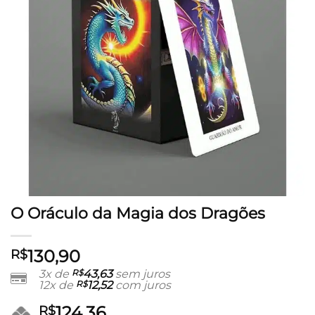
O Oráculo da Magia dos Dragões
130,90
R$
3x de
R$
43,63
sem juros
12x de
R$
12,52
com juros
124,36
R$