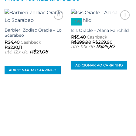
-10%
Adicionar
Adicionar
aos meus
aos meus
Barbieri Zodiac Oracle – Lo
Isis Oracle – Alana Fairchild
desejos
desejos
Scarabeo
R$
5,40
Cashback
O
O
R$
4,40
Cashback
R$
299,90
R$
269,90
preço
preço
até 12x de
R$
25,82
R$
220,11
original
atual
até 12x de
R$
21,06
era:
é:
R$299,90.
R$269,90.
ADICIONAR AO CARRINHO
ADICIONAR AO CARRINHO