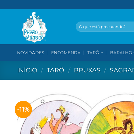
Skip
to
content
Pesquisar
por:
NOVIDADES
ENCOMENDA
TARÔ
BARALHO 
INÍCIO
/
TARÔ
/
BRUXAS
/
SAGRA
-11%