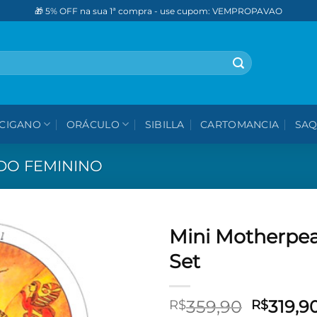
🎁 5% OFF na sua 1ª compra - use cupom: VEMPROPAVAO
CIGANO
ORÁCULO
SIBILLA
CARTOMANCIA
SAQ
DO FEMININO
Mini Motherpe
Set
Adicionar
aos meus
desejos
O
359,90
319,9
R$
R$