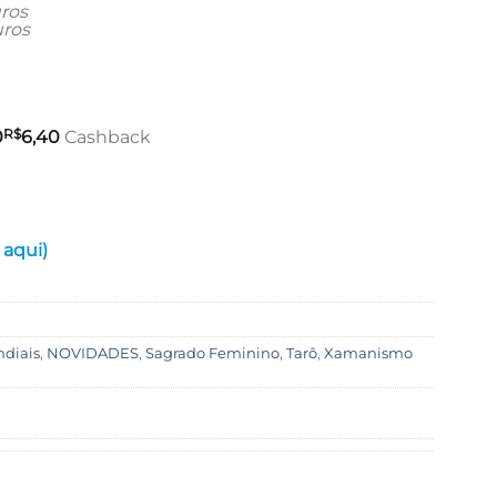
preço
ros
ros
atual
é:
0.
R$319,90.
R$
0
6,40
Cashback
 aqui)
ndiais
,
NOVIDADES
,
Sagrado Feminino
,
Tarô
,
Xamanismo