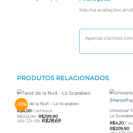
Não há avaliações aind
Apenas clientes co
PRODUTOS RELACIONADOS
Tarot de la Nuit – Lo Scarabeo
-10%
Adicionar
aos meus
Universal T
R$
6,00
Cashback
desejos
Lo Scarabe
O
O
R$
333,90
R$
299,90
preço
preço
até 12x de
R$
28,69
R$
4,20
Cas
original
atual
era:
é:
R$
209,90
R$333,90.
R$299,90.
até 12x d