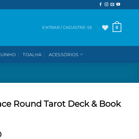
0
ENTRAR / CADASTRE-SE
UINHO
TOALHA
ACESSÓRIOS
ace Round Tarot Deck & Book
O
0