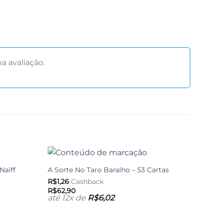
 avaliação.
Naiff
A Sorte No Taro Baralho – 53 Cartas
-10%
Adicionar
Adicionar
aos meus
aos meus
R$
1,26
Cashback
desejos
desejos
R$
62,90
até 12x de
R$
6,02