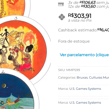
preço
3x de
R$
106,63
sem ju
12x de
R$
30,60
com ju
original
era:
303,91
R$
R$359,9
à vista no Pix
R$
Cashback estimado:
6,4
Fora de estoque
Ver parcelamento (clique
SKU:
MMPS99
Categorias:
Bruxas
,
Culturas Mu
Marca:
U.S. Games Systems
Marca:
U.S. Games Systems