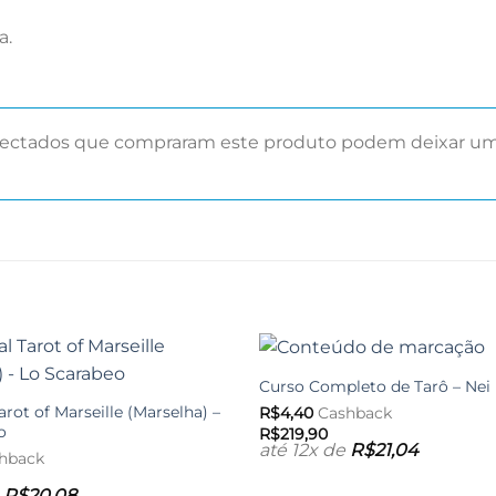
a.
nectados que compraram este produto podem deixar uma
Curso Completo de Tarô – Nei 
Adicionar
aos meus
arot of Marseille (Marselha) –
R$
4,40
Cashback
desejos
o
R$
219,90
até 12x de
R$
21,04
hback
e
R$
20,08