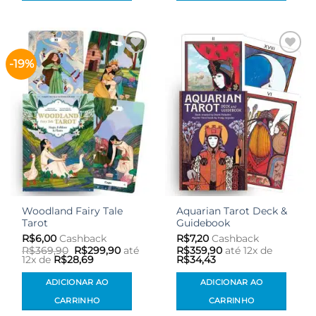
-19%
Adicionar
Adicionar
aos meus
aos meus
desejos
desejos
Woodland Fairy Tale
Aquarian Tarot Deck &
Tarot
Guidebook
R$
6,00
Cashback
R$
7,20
Cashback
O
O
R$
369,90
R$
299,90
até
R$
359,90
até 12x de
preço
preço
12x de
R$
28,69
R$
34,43
original
atual
era:
é:
ADICIONAR AO
ADICIONAR AO
R$369,90.
R$299,90.
CARRINHO
CARRINHO