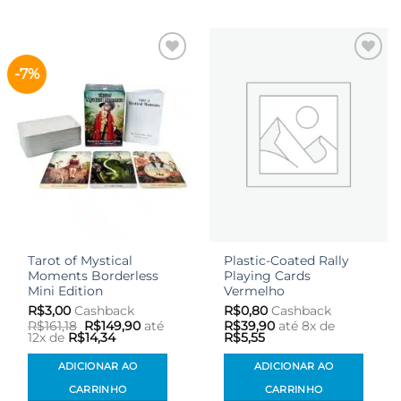
-7%
Adicionar
Adicionar
aos meus
aos meus
desejos
desejos
Tarot of Mystical
Plastic-Coated Rally
Moments Borderless
Playing Cards
Mini Edition
Vermelho
R$
3,00
Cashback
R$
0,80
Cashback
O
O
R$
161,18
R$
149,90
até
R$
39,90
até 8x de
preço
preço
12x de
R$
14,34
R$
5,55
original
atual
era:
é:
ADICIONAR AO
ADICIONAR AO
R$161,18.
R$149,90.
CARRINHO
CARRINHO