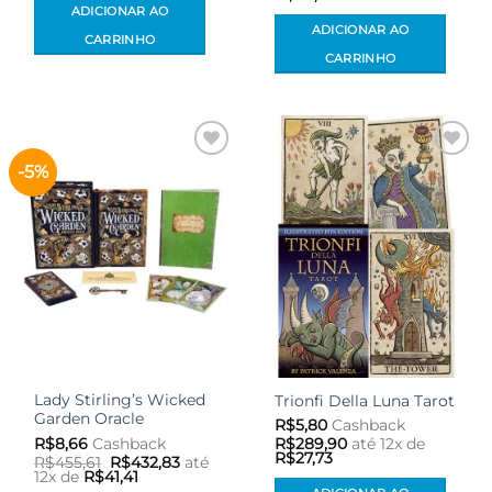
ADICIONAR AO
ADICIONAR AO
CARRINHO
CARRINHO
-5%
Adicionar
Adicionar
aos meus
aos meus
desejos
desejos
Lady Stirling’s Wicked
Trionfi Della Luna Tarot
Garden Oracle
R$
5,80
Cashback
R$
8,66
Cashback
R$
289,90
até 12x de
R$
27,73
O
O
R$
455,61
R$
432,83
até
preço
preço
12x de
R$
41,41
original
atual