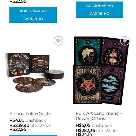
R$
22,95
ADICIONAR AO
ADICIONAR AO
CARRINHO
CARRINHO
Adicionar
Adicionar
aos meus
aos meus
desejos
desejos
Folk Art Lenormand –
Arcana Folia Oracle
Rowan Ortins
R$
4,80
Cashback
R$
5,05
Cashback
R$
239,90
até 12x de
R$
22,95
R$
252,36
até 12x de
R$
24,14