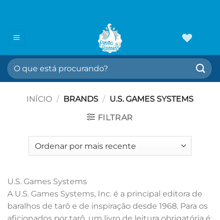
Skip
🎁 5% OFF na sua 1ª compra
use cupom:
VEMPROPAVAO
to
content
0
Pesquisar
por:
INÍCIO
/
BRANDS
/
U.S. GAMES SYSTEMS
FILTRAR
U.S. Games Systems
A U.S. Games Systems, Inc. é a principal editora de
baralhos de tarô e de inspiração desde 1968. Para os
aficionados por tarô, um livro de leitura obrigatória é