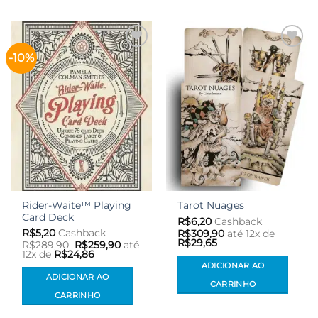
-10%
Adicionar
Adicionar
aos meus
aos meus
desejos
desejos
Rider-Waite™ Playing
Tarot Nuages
Card Deck
R$
6,20
Cashback
R$
5,20
Cashback
R$
309,90
até 12x de
R$
29,65
O
O
R$
289,90
R$
259,90
até
preço
preço
12x de
R$
24,86
original
atual
ADICIONAR AO
era:
é:
ADICIONAR AO
R$289,90.
R$259,90.
CARRINHO
CARRINHO