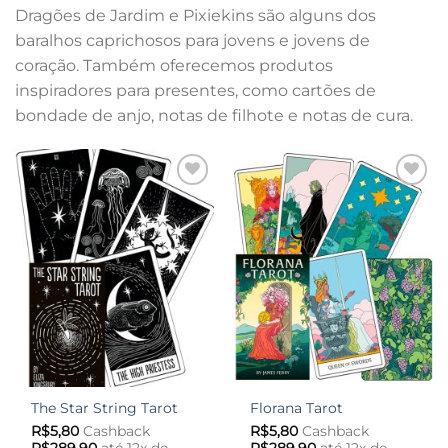
Dragões de Jardim e Pixiekins são alguns dos
baralhos caprichosos para jovens e jovens de
coração. Também oferecemos produtos
inspiradores para presentes, como cartões de
bondade de anjo, notas de filhote e notas de cura.
Adicionar
Adicionar
aos meus
aos meus
desejos
desejos
The Star String Tarot
Florana Tarot
R$
5,80
Cashback
R$
5,80
Cashback
R$
289,90
até 12x de
R$
289,90
até 12x de