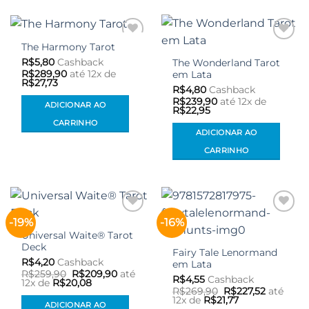
The Harmony Tarot
Adicionar
Adicionar
aos meus
aos meus
R$
5,80
Cashback
The Wonderland Tarot
desejos
desejos
R$
289,90
até 12x de
em Lata
R$
27,73
R$
4,80
Cashback
R$
239,90
até 12x de
ADICIONAR AO
R$
22,95
CARRINHO
ADICIONAR AO
CARRINHO
-19%
-16%
Adicionar
Adicionar
aos meus
aos meus
Universal Waite® Tarot
desejos
desejos
Deck
Fairy Tale Lenormand
R$
4,20
Cashback
em Lata
O
O
R$
259,90
R$
209,90
até
R$
4,55
Cashback
preço
preço
12x de
R$
20,08
O
O
original
atual
R$
269,90
R$
227,52
até
preço
preço
era:
é:
12x de
R$
21,77
ADICIONAR AO
original
atual