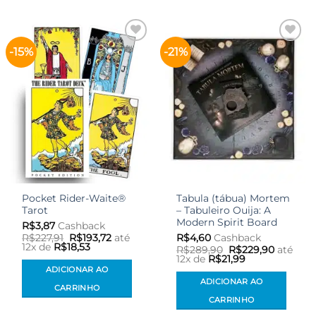
-15%
-21%
Adicionar
Adicionar
aos meus
aos meus
desejos
desejos
Pocket Rider-Waite®
Tabula (tábua) Mortem
Tarot
– Tabuleiro Ouija: A
Modern Spirit Board
R$
3,87
Cashback
O
O
R$
227,91
R$
193,72
até
R$
4,60
Cashback
preço
preço
12x de
R$
18,53
O
O
R$
289,90
R$
229,90
até
original
atual
preço
preço
12x de
R$
21,99
era:
é:
original
atual
ADICIONAR AO
R$227,91.
R$193,72.
era:
é:
ADICIONAR AO
R$289,90.
R$229,9
CARRINHO
CARRINHO