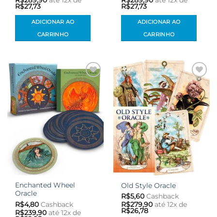
R$
27,73
R$
27,73
ADICIONAR AO
ADICIONAR AO
CARRINHO
CARRINHO
Adicionar
Adicionar
aos meus
aos meus
desejos
desejos
Enchanted Wheel
Old Style Oracle
Oracle
R$
5,60
Cashback
R$
4,80
Cashback
R$
279,90
até 12x de
R$
26,78
R$
239,90
até 12x de