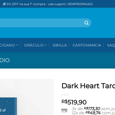
🎁 5% OFF na sua 1ª compra - use cupom: VEMPROPAVAO
CIGANO
ORÁCULO
SIBILLA
CARTOMANCIA
SAQ
DIO
Dark Heart Tar
Adicionar
519,90
aos meus
R$
desejos
3x de
R$
173,30
sem ju
12x de
R$
49,74
com ju