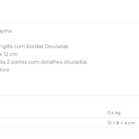
ayina
 Inglês com bordas Douradas
x 12 cm
da, 2 partes com detalhes dourados
tivo
0,4 kg
13 × 8 × 4 cm