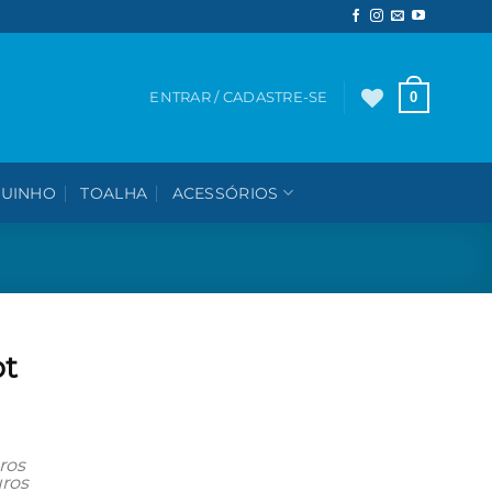
0
ENTRAR / CADASTRE-SE
UINHO
TOALHA
ACESSÓRIOS
ot
ros
ros