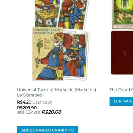
desejos
Universal Tarot of Marseille (Marselha) –
The Druid 
Lo Scarabeo
LER MAIS
R$
4,20
Cashback
R$
209,90
até 12x de
R$
20,08
ADICIONAR AO CARRINHO