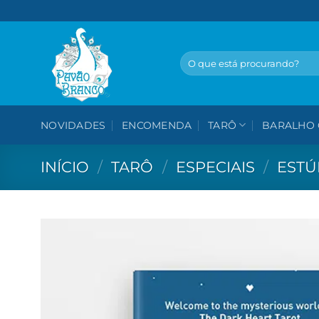
Skip
to
content
Pesquisar
por:
NOVIDADES
ENCOMENDA
TARÔ
BARALHO 
INÍCIO
/
TARÔ
/
ESPECIAIS
/
ESTÚ