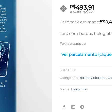
493,91
R$
à vista no Pix
R$
Cashback estimado:
10,
Tarô com bordas holográfi
Fora de estoque
Ver parcelamento (clique
SKU:
DHT
Categorias:
Bordas Coloridas
,
Ca
Marca:
Beau Life