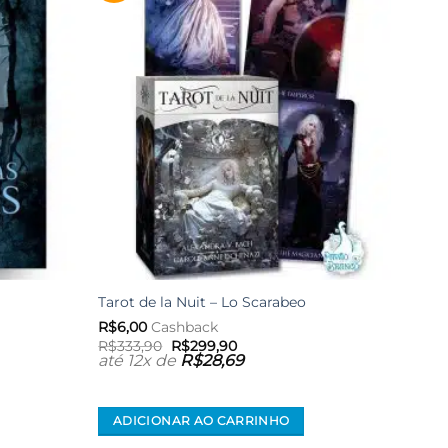
desejos
desejos
Tarot de la Nuit – Lo Scarabeo
Radia
R$
6,00
Cashback
R$
6,
O
O
R$
333,90
R$
299,90
R$
29
preço
preço
até 12x de
R$
28,69
até 
original
atual
era:
é:
R$333,90.
R$299,90.
ADICIONAR AO CARRINHO
AD