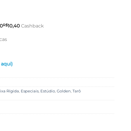
R$
40
10,40
Cashback
cas
 aqui)
ixa Rígida
,
Especiais
,
Estúdio
,
Golden
,
Tarô