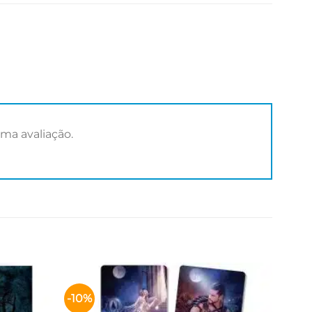
ma avaliação.
-10%
Adicionar
Adicionar
aos meus
aos meus