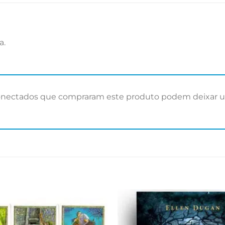
a.
onectados que compraram este produto podem deixar u
Adicionar
aos meus