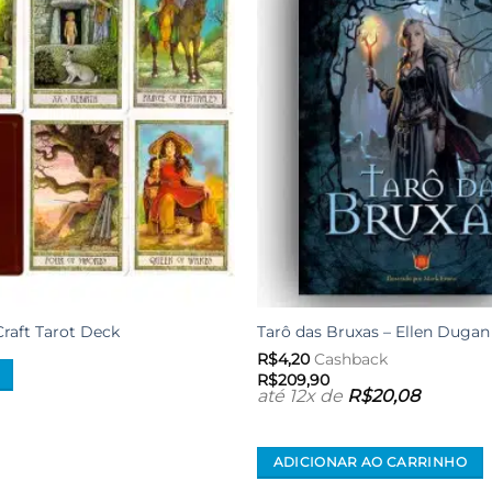
desejos
Craft Tarot Deck
Tarô das Bruxas – Ellen Dugan
R$
4,20
Cashback
R$
209,90
até 12x de
R$
20,08
ADICIONAR AO CARRINHO