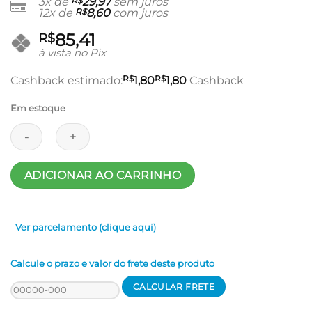
3x de
R$
29,97
sem juros
12x de
R$
8,60
com juros
85,41
R$
à vista no Pix
R$
R$
Cashback estimado:
1,80
1,80
Cashback
Em estoque
Dados
ADICIONAR AO CARRINHO
-
Oráculo
dos
Ver parcelamento (clique aqui)
Signos
quantidade
Calcule o prazo e valor do frete deste produto