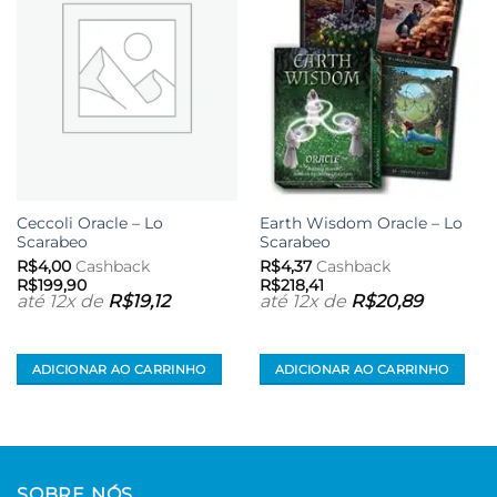
aos meus
aos meus
desejos
desejos
Ceccoli Oracle – Lo
Earth Wisdom Oracle – Lo
Scarabeo
Scarabeo
R$
4,00
Cashback
R$
4,37
Cashback
R$
199,90
R$
218,41
até 12x de
R$
19,12
até 12x de
R$
20,89
ADICIONAR AO CARRINHO
ADICIONAR AO CARRINHO
SOBRE NÓS