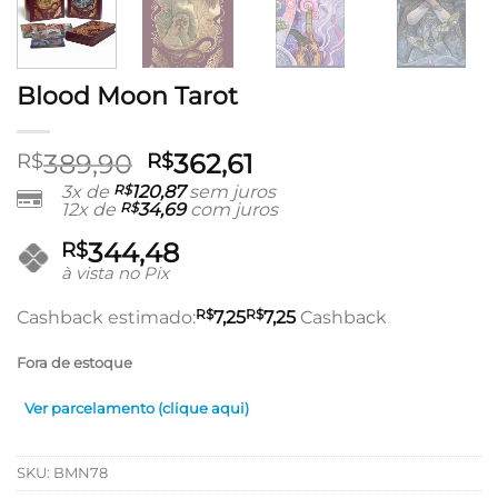
Blood Moon Tarot
O
O
389,90
362,61
R$
R$
preço
preço
3x de
R$
120,87
sem juros
12x de
R$
34,69
com juros
original
atual
era:
é:
344,48
R$
R$389,90.
R$362,61.
à vista no Pix
R$
R$
Cashback estimado:
7,25
7,25
Cashback
Fora de estoque
Ver parcelamento (clique aqui)
SKU:
BMN78