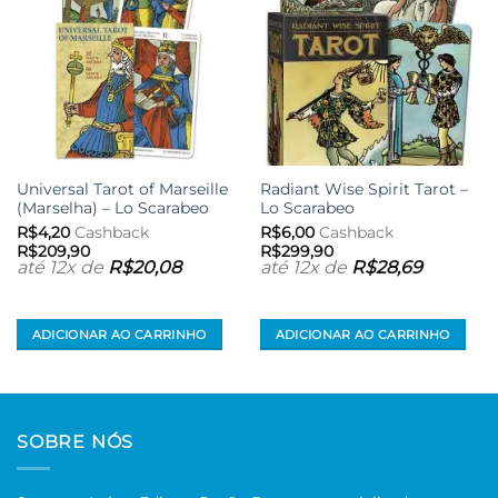
Universal Tarot of Marseille
Radiant Wise Spirit Tarot –
(Marselha) – Lo Scarabeo
Lo Scarabeo
R$
4,20
Cashback
R$
6,00
Cashback
R$
209,90
R$
299,90
até 12x de
R$
20,08
até 12x de
R$
28,69
ADICIONAR AO CARRINHO
ADICIONAR AO CARRINHO
SOBRE NÓS