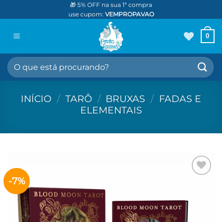
Skip
🎁 5% OFF na sua 1ª compra
use cupom:
VEMPROPAVAO
to
content
0
Pesquisar
por:
INÍCIO
/
TARÔ
/
BRUXAS
/
FADAS E
ELEMENTAIS
-7%
Adicionar
aos meus
desejos