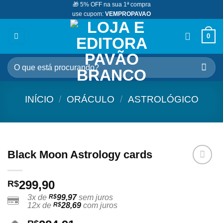
🎁 5% OFF na sua 1ª compra
Skip
use cupom:
VEMPROPAVAO
to
content
0
Pesquisar
por:
INÍCIO
/
ORÁCULO
/
ASTROLÓGICO
Black Moon Astrology cards
Adicionar
299,90
R$
aos
meus
3x de
R$
99,97
sem juros
desejos
12x de
R$
28,69
com juros