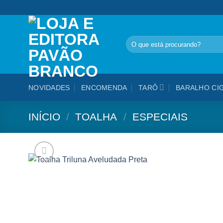
Skip
to
content
Pesquisar
por:
NOVIDADES
ENCOMENDA
TARÔ
BARALHO CI
INÍCIO
/
TOALHA
/
ESPECIAIS