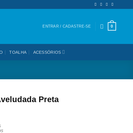
0
ENTRAR / CADASTRE-SE
O
TOALHA
ACESSÓRIOS
Aveludada Preta
s
os