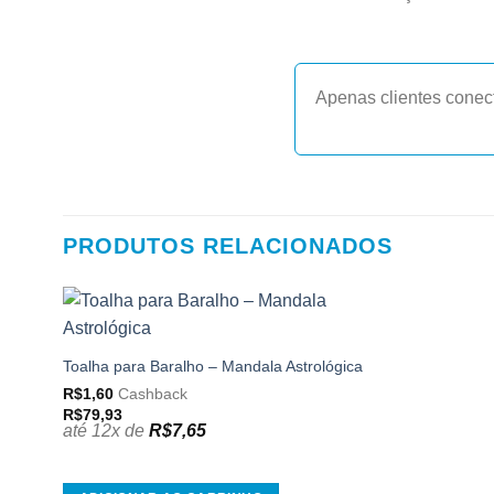
Apenas clientes conec
PRODUTOS RELACIONADOS
Adicionar
aos
Toalha para Baralho – Mandala Astrológica
meus
R$
1,60
Cashback
desejos
R$
79,93
até 12x de
R$
7,65