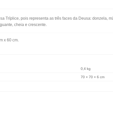
sa Tríplice, pois representa as três faces da Deusa: donzela, 
nguante, cheia e crescente.
m x 60 cm.
0,4 kg
70 × 70 × 6 cm