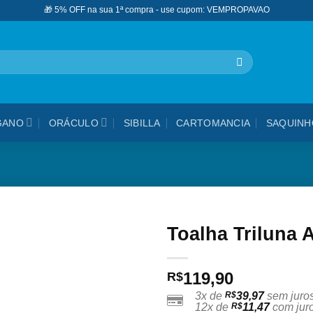
🎁 5% OFF na sua 1ª compra - use cupom: VEMPROPAVAO
GANO
ORÁCULO
SIBILLA
CARTOMANCIA
SAQUINH
Toalha Triluna 
Adicionar
119,90
aos
R$
meus
3x de
R$
39,97
sem juro
desejos
12x de
R$
11,47
com jur