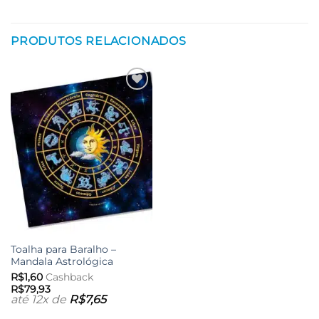
PRODUTOS RELACIONADOS
Adicionar
aos meus
desejos
Toalha para Baralho –
Mandala Astrológica
R$
1,60
Cashback
R$
79,93
até 12x de
R$
7,65