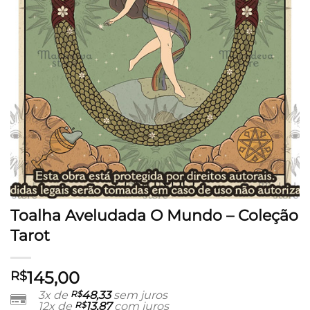
Toalha Aveludada O Mundo – Coleção
Tarot
145,00
R$
3x de
R$
48,33
sem juros
12x de
R$
13,87
com juros