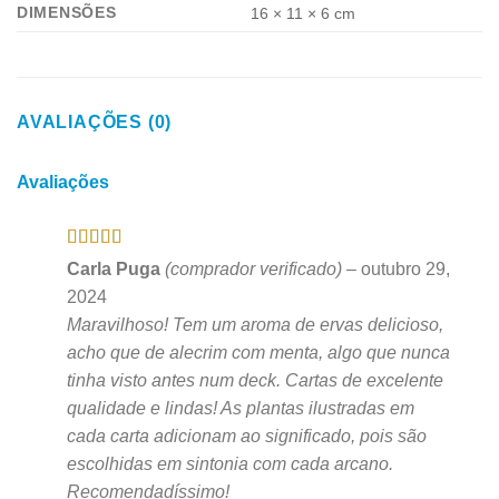
DIMENSÕES
16 × 11 × 6 cm
AVALIAÇÕES (0)
Avaliações
Avaliação
5
Carla Puga
(comprador verificado)
–
outubro 29,
de 5
2024
Maravilhoso! Tem um aroma de ervas delicioso,
acho que de alecrim com menta, algo que nunca
tinha visto antes num deck. Cartas de excelente
qualidade e lindas! As plantas ilustradas em
cada carta adicionam ao significado, pois são
escolhidas em sintonia com cada arcano.
Recomendadíssimo!