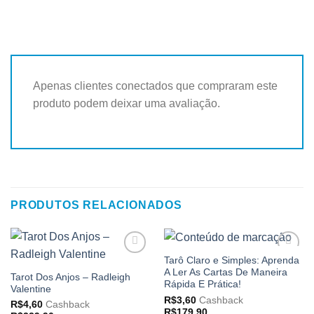
Apenas clientes conectados que compraram este
produto podem deixar uma avaliação.
PRODUTOS RELACIONADOS
Tarô Claro e Simples: Aprenda
Adicionar
Adicionar
A Ler As Cartas De Maneira
aos
aos
Tarot Dos Anjos – Radleigh
meus
meus
Rápida E Prática!
Valentine
desejos
desejos
R$
3,60
Cashback
R$
4,60
Cashback
R$
179,90