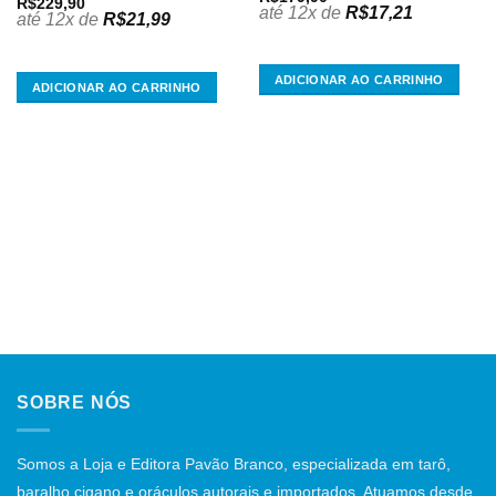
R$
229,90
até 12x de
R$
17,21
até 12x de
R$
21,99
ADICIONAR AO CARRINHO
ADICIONAR AO CARRINHO
SOBRE NÓS
Somos a Loja e Editora Pavão Branco, especializada em tarô,
baralho cigano e oráculos autorais e importados. Atuamos desde