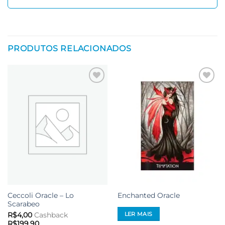
PRODUTOS RELACIONADOS
Adicionar
Adicionar
aos meus
aos meus
desejos
desejos
Ceccoli Oracle – Lo
Enchanted Oracle
Scarabeo
LER MAIS
R$
4,00
Cashback
R$
199,90