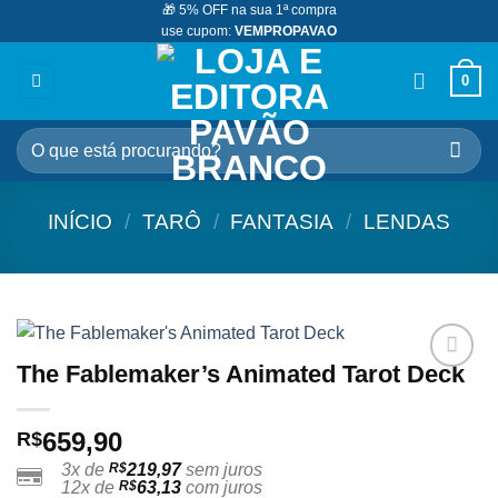
🎁 5% OFF na sua 1ª compra
Skip
use cupom:
VEMPROPAVAO
to
content
0
Pesquisar
por:
INÍCIO
/
TARÔ
/
FANTASIA
/
LENDAS
The Fablemaker’s Animated Tarot Deck
Adicionar
aos
meus
659,90
R$
desejos
3x de
R$
219,97
sem juros
12x de
R$
63,13
com juros