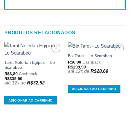
PRODUTOS RELACIONADOS
Bix Tarot – Lo Scarabeo
Adicionar
Adicionar
aos
aos
R$
6,00
Cashback
Tarot Nefertari Egípcio – Lo
meus
meus
R$
299,90
Scarabeo
desejos
desejos
até 12x de
R$
28,69
R$
6,80
Cashback
R$
339,90
até 12x de
R$
32,52
ADICIONAR AO CARRINHO
ADICIONAR AO CARRINHO