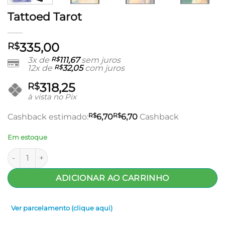
Tattoed Tarot
335,00
R$
3x de
R$
111,67
sem juros
12x de
R$
32,05
com juros
318,25
R$
à vista no Pix
R$
R$
Cashback estimado:
6,70
6,70
Cashback
Em estoque
Tattoed Tarot quantidade
ADICIONAR AO CARRINHO
Ver parcelamento (clique aqui)