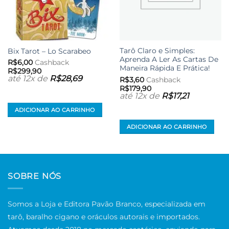
Tarô Claro e Simples:
Bix Tarot – Lo Scarabeo
Aprenda A Ler As Cartas De
R$
6,00
Cashback
Maneira Rápida E Prática!
R$
299,90
até 12x de
R$
28,69
R$
3,60
Cashback
R$
179,90
até 12x de
R$
17,21
ADICIONAR AO CARRINHO
ADICIONAR AO CARRINHO
SOBRE NÓS
Somos a Loja e Editora Pavão Branco, especializada em
tarô, baralho cigano e oráculos autorais e importados.