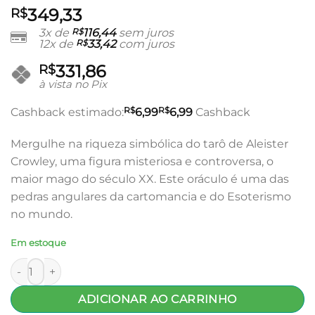
349,33
R$
3x de
R$
116,44
sem juros
12x de
R$
33,42
com juros
331,86
R$
à vista no Pix
R$
R$
Cashback estimado:
6,99
6,99
Cashback
Mergulhe na riqueza simbólica do tarô de Aleister
Crowley, uma figura misteriosa e controversa, o
maior mago do século XX. Este oráculo é uma das
pedras angulares da cartomancia e do Esoterismo
no mundo.
Em estoque
Tarot Thoth de Aleister Crowley PT - AG Muller quantidade
ADICIONAR AO CARRINHO