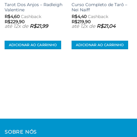
aos meus
aos meus
Tarot Dos Anjos – Radleigh
Curso Completo de Tarô –
desejos
desejos
Valentine
Nei Naiff
R$
4,60
Cashback
R$
4,40
Cashback
R$
229,90
R$
219,90
até 12x de
R$
21,99
até 12x de
R$
21,04
ADICIONAR AO CARRINHO
ADICIONAR AO CARRINHO
SOBRE NÓS