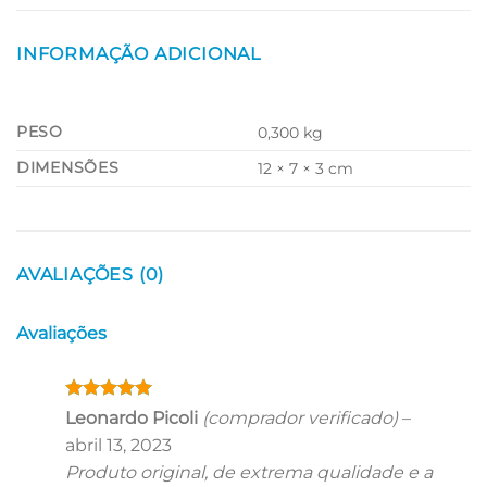
INFORMAÇÃO ADICIONAL
PESO
0,300 kg
DIMENSÕES
12 × 7 × 3 cm
AVALIAÇÕES (0)
Avaliações
Avaliação
5
Leonardo Picoli
(comprador verificado)
–
de 5
abril 13, 2023
Produto original, de extrema qualidade e a