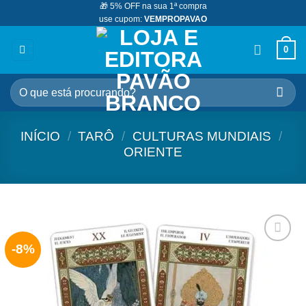
🎁 5% OFF na sua 1ª compra
Skip
use cupom:
VEMPROPAVAO
to
content
0
Pesquisar
por:
INÍCIO
/
TARÔ
/
CULTURAS MUNDIAIS
/
ORIENTE
-8%
Adicionar
aos
meus
desejos