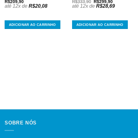
O
O
R$
209,90
R$
333,90
R$
299,90
preço
preço
até 12x de
R$
20,08
até 12x de
R$
28,69
original
atual
era:
é:
R$333,90.
R$299,90.
ADICIONAR AO CARRINHO
ADICIONAR AO CARRINHO
SOBRE NÓS