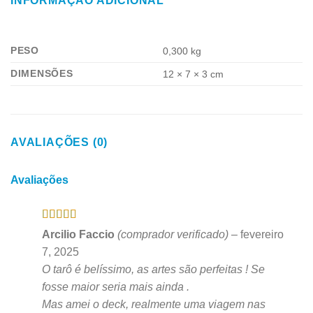
INFORMAÇÃO ADICIONAL
PESO
0,300 kg
DIMENSÕES
12 × 7 × 3 cm
AVALIAÇÕES (0)
Avaliações
Avaliação
5
Arcilio Faccio
(comprador verificado)
–
fevereiro
de 5
7, 2025
O tarô é belíssimo, as artes são perfeitas ! Se
fosse maior seria mais ainda .
Mas amei o deck, realmente uma viagem nas