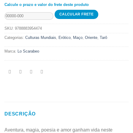
Calcule o prazo e valor do frete deste produto
Nights
-
Léon
Carré
SKU:
9788883954474
quantidade
Categorias:
Culturas Mundiais
,
Erótico
,
Maço
,
Oriente
,
Tarô
Marca:
Lo Scarabeo
DESCRIÇÃO
Aventura, magia, poesia e amor ganham vida neste