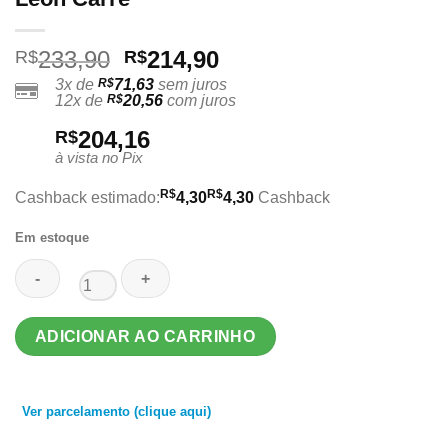
O
O
233,90
214,90
R$
R$
preço
preço
3x de
R$
71,63
sem juros
12x de
R$
20,56
com juros
original
atual
era:
é:
204,16
R$
R$233,90.
R$214,90.
à vista no Pix
R$
R$
Cashback estimado:
4,30
4,30
Cashback
Em estoque
Tarot
ADICIONAR AO CARRINHO
of
the
Thousand
Ver parcelamento (clique aqui)
and
One