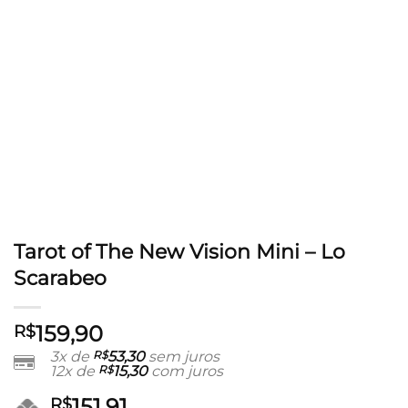
Tarot of The New Vision Mini – Lo
Scarabeo
159,90
R$
3x de
R$
53,30
sem juros
12x de
R$
15,30
com juros
151,91
R$