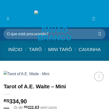
Skip
🎁 5% OFF na sua 1ª compra
use cupom:
VEMPROPAVAO
to
content
0
Pesquisar
por:
INÍCIO
/
TARÔ
/
MINI TARÔ
/
CAIXINHA
Tarot of A.E. Waite – Mini
Adicionar
aos
meus
desejos
334,90
R$
3x de
R$
111,63
sem juros