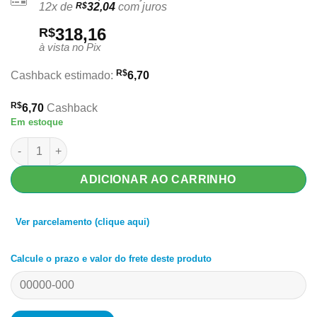
12x de
R$
32,04
com juros
318,16
R$
à vista no Pix
R$
Cashback estimado:
6,70
R$
6,70
Cashback
Em estoque
Tarot of A.E. Waite - Mini quantidade
ADICIONAR AO CARRINHO
Ver parcelamento (clique aqui)
Calcule o prazo e valor do frete deste produto