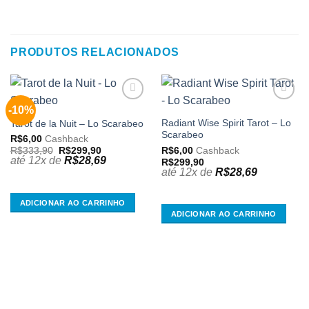
PRODUTOS RELACIONADOS
-10%
Adicionar
Adicionar
aos
aos
Radiant Wise Spirit Tarot – Lo
Tarot de la Nuit – Lo Scarabeo
meus
meus
Scarabeo
R$
6,00
Cashback
desejos
desejos
O
O
R$
6,00
Cashback
R$
333,90
R$
299,90
preço
preço
até 12x de
R$
28,69
R$
299,90
original
atual
até 12x de
R$
28,69
era:
é:
R$333,90.
R$299,90.
ADICIONAR AO CARRINHO
ADICIONAR AO CARRINHO