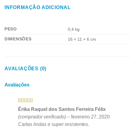
INFORMAÇÃO ADICIONAL
PESO
0,4 kg
DIMENSÕES
16 × 11 × 6 cm
AVALIAÇÕES (0)
Avaliações
Avaliação
5
Érika Raquel dos Santos Ferreira Félix
de 5
(comprador verificado)
–
fevereiro 27, 2020
Cartas lindas e super resistentes.