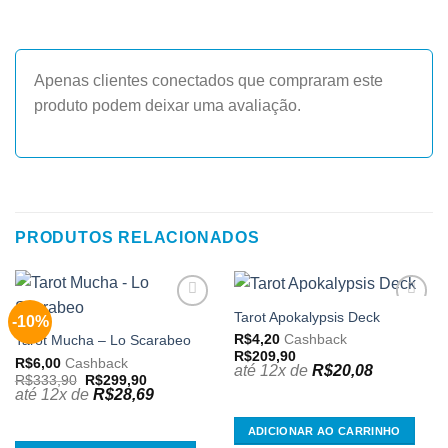
Apenas clientes conectados que compraram este
produto podem deixar uma avaliação.
PRODUTOS RELACIONADOS
Tarot Apokalypsis Deck
-10%
Adicionar
Adicionar
aos
aos
R$
4,20
Cashback
Tarot Mucha – Lo Scarabeo
meus
meus
R$
209,90
R$
6,00
Cashback
desejos
desejos
até 12x de
R$
20,08
O
O
R$
333,90
R$
299,90
preço
preço
até 12x de
R$
28,69
original
atual
era:
é:
R$333,90.
R$299,90.
ADICIONAR AO CARRINHO