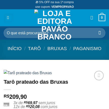
🎁 5% OFF na sua 1ª compra
Skip
use cupom:
VEMPROPAVAO
to
content
0
Pesquisar
por:
INÍCIO
/
TARÔ
/
BRUXAS
/
PAGANISMO
Tarô prateado das Bruxas
Adicionar
aos
meus
209,90
R$
desejos
3x de
R$
69,97
sem juros
12x de
R$
20,08
com juros