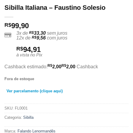
Sibilla Italiana – Faustino Solesio
99,90
R$
3x de
R$
33,30
sem juros
12x de
R$
9,56
com juros
94,91
R$
à vista no Pix
R$
R$
Cashback estimado:
2,00
2,00
Cashback
Fora de estoque
Ver parcelamento (clique aqui)
SKU:
FL0001
Categoria:
Sibilla
Marca:
Falando Lenormandês