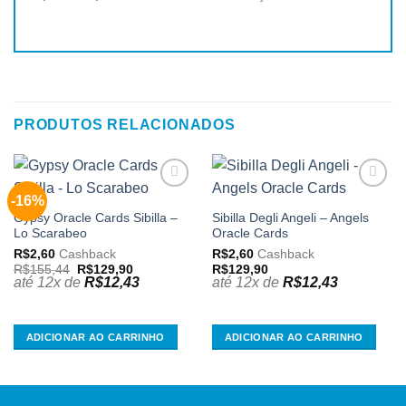
PRODUTOS RELACIONADOS
-16%
Adicionar
Adicionar
aos
aos
Gypsy Oracle Cards Sibilla –
Sibilla Degli Angeli – Angels
meus
meus
Lo Scarabeo
Oracle Cards
desejos
desejos
R$
2,60
Cashback
R$
2,60
Cashback
O
O
R$
155,44
R$
129,90
R$
129,90
preço
preço
até 12x de
R$
12,43
até 12x de
R$
12,43
original
atual
era:
é:
R$155,44.
R$129,90.
ADICIONAR AO CARRINHO
ADICIONAR AO CARRINHO