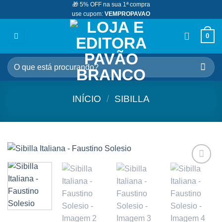
🎁 5% OFF na sua 1ª compra
Skip
use cupom:
VEMPROPAVAO
to
content
0
Pesquisar
por:
INÍCIO
/
SIBILLA
Adicionar
aos
meus
desejos