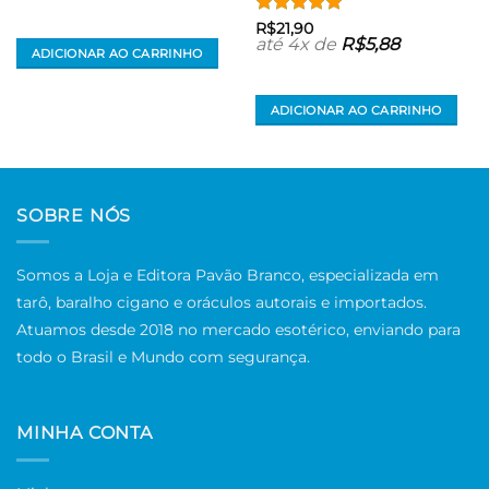
era:
é:
R$199,90.
R$194,90.
Avaliação
5
R$
21,90
até 4x de
R$
5,88
de 5
ADICIONAR AO CARRINHO
ADICIONAR AO CARRINHO
SOBRE NÓS
Somos a Loja e Editora Pavão Branco, especializada em
tarô, baralho cigano e oráculos autorais e importados.
Atuamos desde 2018 no mercado esotérico, enviando para
todo o Brasil e Mundo com segurança.
MINHA CONTA