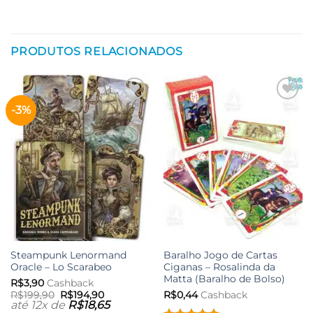
PRODUTOS RELACIONADOS
-3%
Adicionar
Adicionar
aos meus
aos meus
desejos
desejos
Steampunk Lenormand
Baralho Jogo de Cartas
Oracle – Lo Scarabeo
Ciganas – Rosalinda da
Matta (Baralho de Bolso)
R$
3,90
Cashback
O
O
R$
199,90
R$
194,90
R$
0,44
Cashback
preço
preço
até 12x de
R$
18,65
original
atual