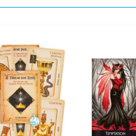
Adicionar
aos meus
desejos