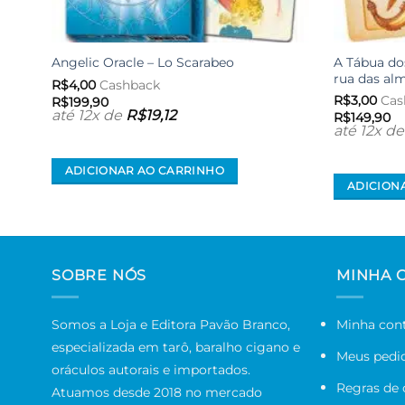
A Tábua dos
Angelic Oracle – Lo Scarabeo
rua das al
R$
4,00
Cashback
R$
3,00
Cas
R$
199,90
até 12x de
R$
19,12
R$
149,90
até 12x d
ADICIONAR AO CARRINHO
ADICION
SOBRE NÓS
MINHA 
Somos a Loja e Editora Pavão Branco,
Minha con
especializada em tarô, baralho cigano e
Meus pedi
oráculos autorais e importados.
Regras de
Atuamos desde 2018 no mercado