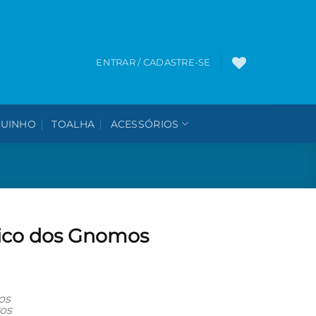
0
ENTRAR / CADASTRE-SE
UINHO
TOALHA
ACESSÓRIOS
ico dos Gnomos
os
os