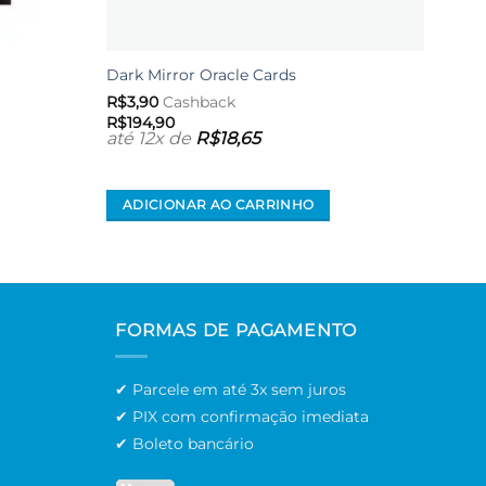
Barbi
Dark Mirror Oracle Cards
Scar
R$
3,90
Cashback
R$
4,
R$
194,90
até 12x de
R$
18,65
R$
19
até 
ADICIONAR AO CARRINHO
AD
FORMAS DE PAGAMENTO
✔ Parcele em até 3x sem juros
✔ PIX com confirmação imediata
✔ Boleto bancário