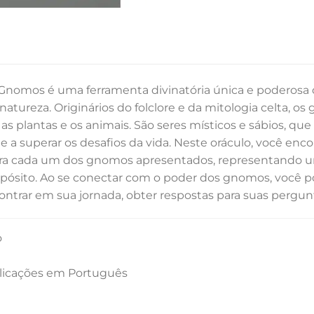
Gnomos é uma ferramenta divinatória única e poderosa q
 natureza. Originários do folclore e da mitologia celta,
, as plantas e os animais. São seres místicos e sábios, q
 a superar os desafios da vida. Neste oráculo, você enc
ara cada um dos gnomos apresentados, representando um
pósito. Ao se conectar com o poder dos gnomos, você po
ntrar em sua jornada, obter respostas para suas pergunta
o
plicações em Português