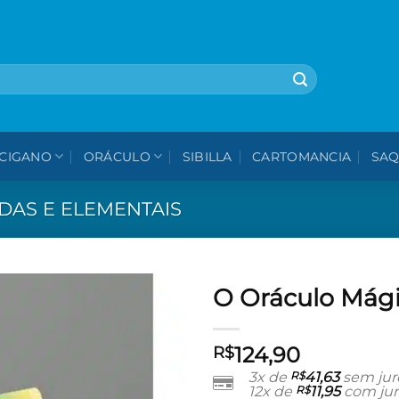
🎁 5% OFF na sua 1ª compra - use cupom: VEMPROPAVAO
CIGANO
ORÁCULO
SIBILLA
CARTOMANCIA
SAQ
DAS E ELEMENTAIS
O Oráculo Mág
Adicionar
124,90
aos meus
R$
desejos
3x de
R$
41,63
sem jur
12x de
R$
11,95
com jur