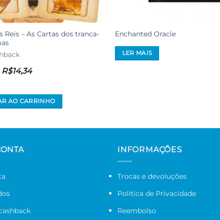
 Reis – As Cartas dos tranca-
Enchanted Oracle
mas
LER MAIS
hback
e
R$
14,34
AR AO CARRINHO
CONTA
INFORMAÇÕES
ta
Trocas e devoluções
dos
Política de Privacidade
 cashback
Reembolso