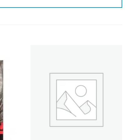
Adicionar
Adicionar
aos meus
aos meus
desejos
desejos