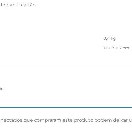
de papel cartão
0,4 kg
12 × 7 × 2 cm
a.
onectados que compraram este produto podem deixar u