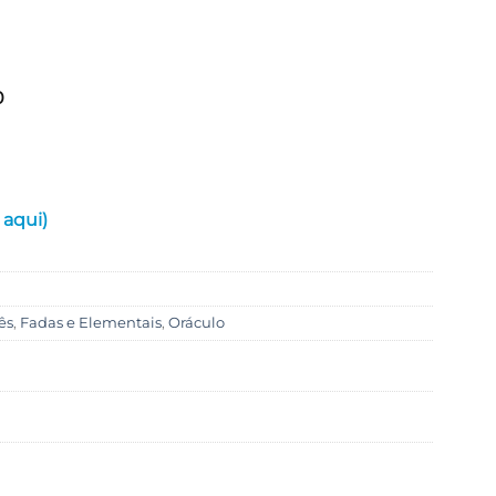
0
 aqui)
ês
,
Fadas e Elementais
,
Oráculo