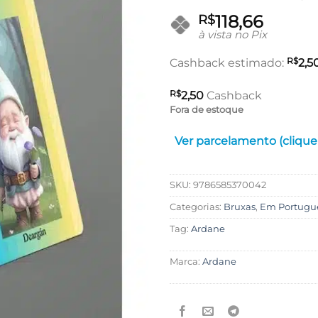
118,66
R$
à vista no Pix
R$
Cashback estimado:
2,5
R$
2,50
Cashback
Fora de estoque
Ver parcelamento (clique
SKU:
9786585370042
Categorias:
Bruxas
,
Em Portugu
Tag:
Ardane
Marca:
Ardane