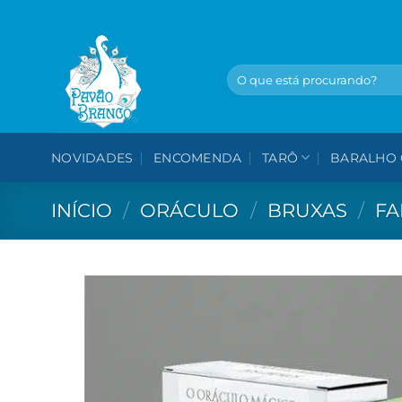
Skip
to
content
Pesquisar
por:
NOVIDADES
ENCOMENDA
TARÔ
BARALHO 
INÍCIO
/
ORÁCULO
/
BRUXAS
/
FA