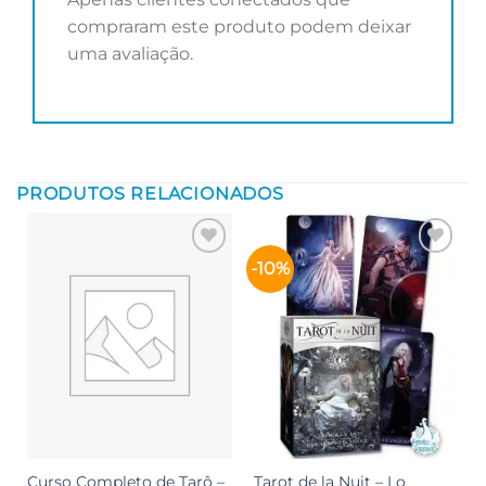
compraram este produto podem deixar
uma avaliação.
PRODUTOS RELACIONADOS
-10%
Adicionar
Adicionar
aos meus
aos meus
desejos
desejos
Curso Completo de Tarô –
Tarot de la Nuit – Lo