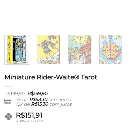
Miniature Rider-Waite® Tarot
O
O
R$
199,90
R$
159,90
preço
preço
3x de
R$
53,30
sem juros
original
atual
12x de
R$
15,30
com juros
era:
é:
R$199,90.
R$159,90.
R$
151,91
à vista no Pix