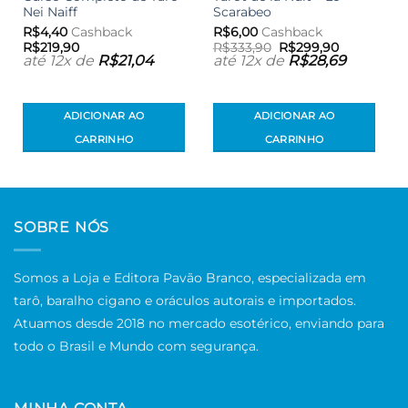
Nei Naiff
Scarabeo
R$
4,40
Cashback
R$
6,00
Cashback
O
O
R$
219,90
R$
333,90
R$
299,90
preço
preço
até 12x de
R$
21,04
até 12x de
R$
28,69
original
atual
era:
é:
R$333,90.
R$299,90.
ADICIONAR AO
ADICIONAR AO
CARRINHO
CARRINHO
SOBRE NÓS
Somos a Loja e Editora Pavão Branco, especializada em
tarô, baralho cigano e oráculos autorais e importados.
Atuamos desde 2018 no mercado esotérico, enviando para
todo o Brasil e Mundo com segurança.