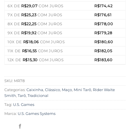
6X DE
R$
29,07
COM JUROS
R$
174,42
7X DE
R$
25,23
COM JUROS
R$
176,61
8X DE
R$
22,25
COM JUROS
R$
178,00
9X DE
R$
19,92
COM JUROS
R$
179,28
10X DE
R$
18,06
COM JUROS
R$
180,60
11X DE
R$
16,55
COM JUROS
R$
182,05
12X DE
R$
15,30
COM JUROS
R$
183,60
SKU:
MR78
Categorias:
Caixinha
,
Clássico
,
Maço
,
Mini Tarô
,
Rider Waite
Smith
,
Tarô
,
Tradicional
Tag:
U.S. Games
Marca:
U.S. Games Systems