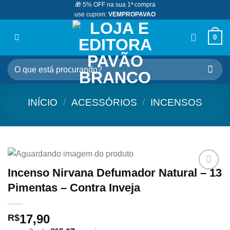
🎁 5% OFF na sua 1ª compra
Skip
use cupom:
VEMPROPAVAO
to
content
0
Pesquisar
por:
INÍCIO
/
ACESSÓRIOS
/
INCENSOS
Incenso Nirvana Defumador Natural – 13
Adicionar
Pimentas – Contra Inveja
aos
meus
desejos
17,90
R$