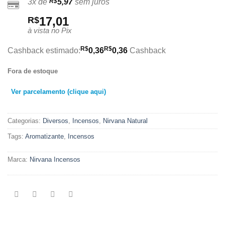
3x de
R$
5,97
sem juros
17,01
R$
à vista no Pix
R$
R$
Cashback estimado:
0,36
0,36
Cashback
Fora de estoque
Ver parcelamento (clique aqui)
Categorias:
Diversos
,
Incensos
,
Nirvana Natural
Tags:
Aromatizante
,
Incensos
Marca:
Nirvana Incensos