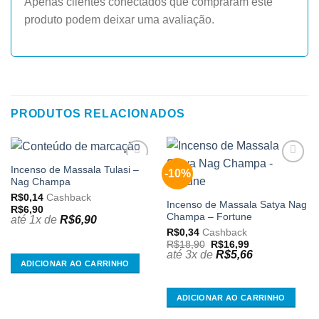
Apenas clientes conectados que compraram este
produto podem deixar uma avaliação.
PRODUTOS RELACIONADOS
Incenso de Massala Tulasi –
-10%
Adicionar
Adicionar
Nag Champa
aos
aos
meus
meus
R$
0,14
Cashback
desejos
desejos
Incenso de Massala Satya Nag
R$
6,90
Champa – Fortune
até 1x de
R$
6,90
R$
0,34
Cashback
O
O
R$
18,90
R$
16,99
preço
preço
até 3x de
R$
5,66
original
atual
ADICIONAR AO CARRINHO
era:
é:
R$18,90.
R$16,99.
ADICIONAR AO CARRINHO