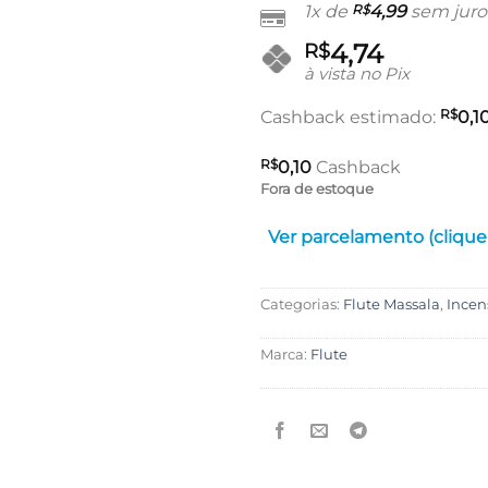
1x de
R$
4,99
sem juro
4,74
R$
à vista no Pix
R$
Cashback estimado:
0,1
R$
0,10
Cashback
Fora de estoque
Ver parcelamento (clique
Categorias:
Flute Massala
,
Incen
Marca:
Flute