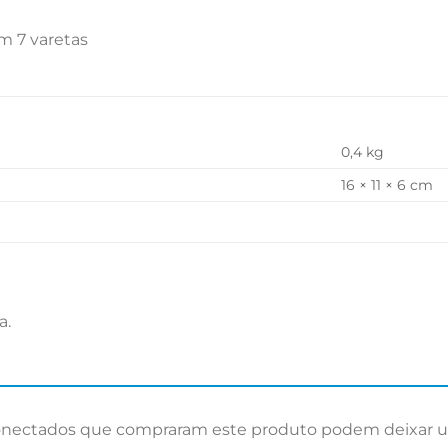
om 7 varetas
0,4 kg
16 × 11 × 6 cm
a.
onectados que compraram este produto podem deixar u