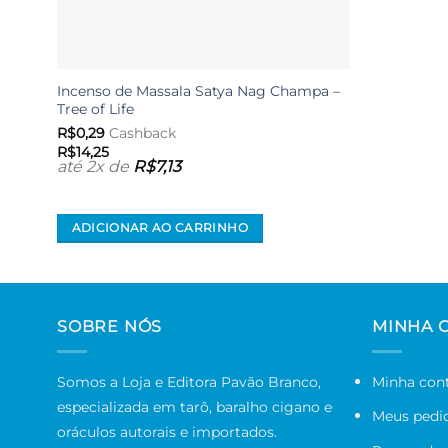
Incenso de Massala Satya Nag Champa –
Tree of Life
R$
0,29
Cashback
R$
14,25
até 2x de
R$
7,13
ADICIONAR AO CARRINHO
SOBRE NÓS
MINHA 
Somos a Loja e Editora Pavão Branco,
Minha con
especializada em tarô, baralho cigano e
Meus pedi
oráculos autorais e importados.