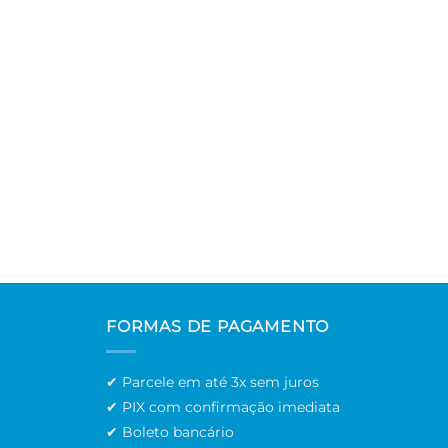
Ince
Arab
R$
0,
R$
18
até 
AD
FORMAS DE PAGAMENTO
✔ Parcele em até 3x sem juros
✔ PIX com confirmação imediata
✔ Boleto bancário