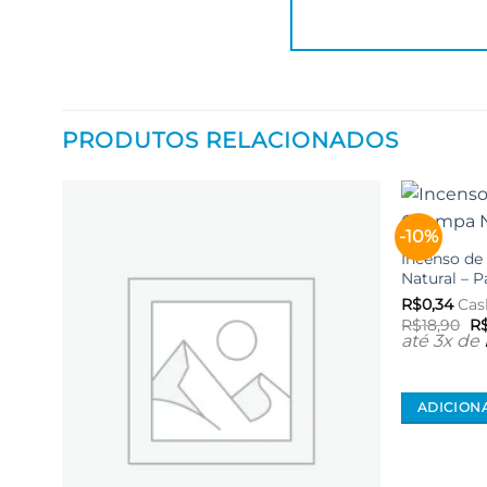
PRODUTOS RELACIONADOS
-10%
Adicionar
aos meus
Incenso de
desejos
Natural – P
R$
0,34
Cas
O
R$
18,90
R
pr
até 3x de
or
er
R$
ADICION