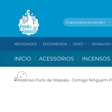
Skip
to
content
Pesquisar
por:
NOVIDADES
ENCOMENDA
TARÔ
BARALHO 
INÍCIO
/
ACESSÓRIOS
/
INCENSOS