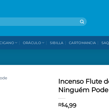
🎁 5% OFF na sua 1ª compra - use cupom: VEMPROPAVAO
CIGANO
ORÁCULO
SIBILLA
CARTOMANCIA
SAQ
Incenso Flute 
Ninguém Pode
Adicionar
aos meus
desejos
4,99
R$