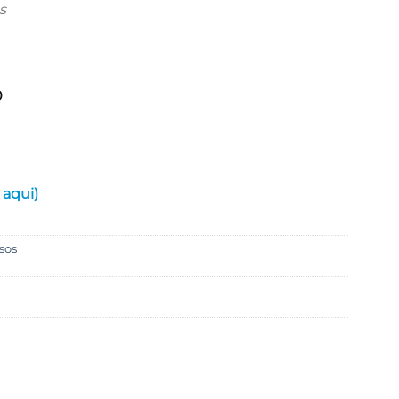
s
0
 aqui)
sos