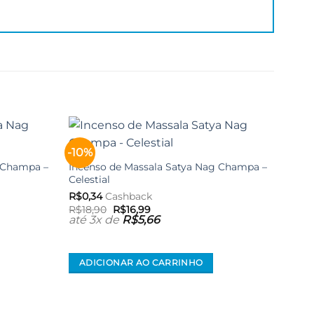
-10%
-10%
Adicionar
Adicionar
aos meus
aos meus
 Champa –
Incenso de Massala Satya Nag Champa –
desejos
desejos
Celestial
R$
0,34
Cashback
O
O
R$
18,90
R$
16,99
preço
preço
até 3x de
R$
5,66
original
atual
era:
é:
R$18,90.
R$16,99.
ADICIONAR AO CARRINHO