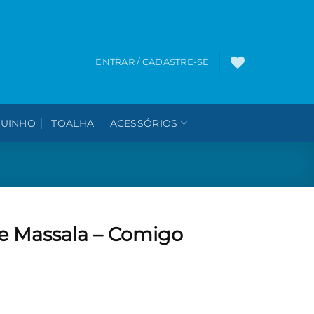
0
ENTRAR / CADASTRE-SE
UINHO
TOALHA
ACESSÓRIOS
de Massala – Comigo