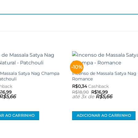
-10%
Adicionar
aos meus
 Massala Satya Nag Champa
Incenso de Massala Satya Nag
desejos
atchouli
Romance
hback
R$
0,34
Cashback
O
O
O
$
16,99
R$
18,90
R$
16,99
eço
preço
preço
preço
R$
5,66
até 3x de
R$
5,66
iginal
atual
original
atual
a:
é:
era:
é:
18,90.
R$16,99.
R$18,90.
R$16,99.
AR AO CARRINHO
ADICIONAR AO CARRINHO