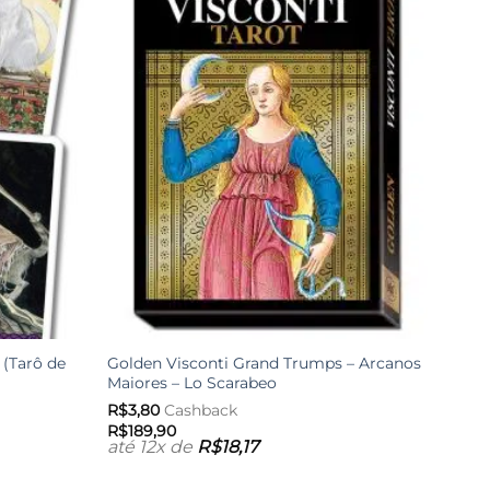
-11%
Adicionar
Adicionar
aos meus
aos meus
desejos
desejos
 (Tarô de
Golden Visconti Grand Trumps – Arcanos
Thoth
Maiores – Lo Scarabeo
Pequ
R$
3,80
Cashback
R$
4,
R$
189,90
R$
26
até 12x de
R$
18,17
até 