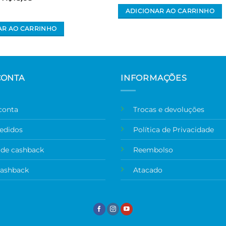
original
atual
era:
é:
ADICIONAR AO CARRINHO
R$209,90.
R$195,21.
AR AO CARRINHO
CONTA
INFORMAÇÕES
conta
Trocas e devoluções
edidos
Política de Privacidade
 de cashback
Reembolso
cashback
Atacado