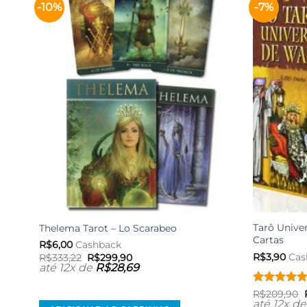
-10%
-7%
Adicionar
aos meus
desejos
Tarô Univer
Thelema Tarot – Lo Scarabeo
Cartas
R$
6,00
Cashback
R$
3,90
Cas
O
O
R$
333,22
R$
299,90
preço
preço
até 12x de
R$
28,69
original
atual
era:
é:
Avaliação
R$
209,90
R$333,22.
R$299,90.
até 12x d
de 5