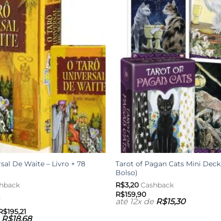
Adicionar
aos meus
desejos
sal De Waite – Livro + 78
Tarot of Pagan Cats Mini Deck
Bolso)
hback
R$
3,20
Cashback
R$
159,90
até 12x de
R$
15,30
5
O
O
R$
195,21
preço
preço
e
R$
18,68