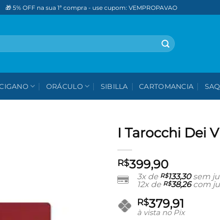
🎁 5% OFF na sua 1ª compra - use cupom: VEMPROPAVAO
CIGANO
ORÁCULO
SIBILLA
CARTOMANCIA
SAQ
I Tarocchi Dei V
Adicionar
399,90
aos meus
R$
desejos
3x de
R$
133,30
sem ju
12x de
R$
38,26
com ju
379,91
R$
à vista no Pix