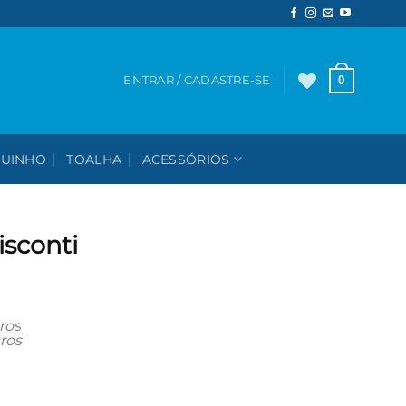
0
ENTRAR / CADASTRE-SE
UINHO
TOALHA
ACESSÓRIOS
isconti
ros
ros