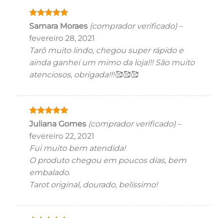
Avaliação
5
Samara Moraes
(comprador verificado)
–
de 5
fevereiro 28, 2021
Tarô muito lindo, chegou super rápido e
ainda ganhei um mimo da loja!!! São muito
atenciosos, obrigada!!!🥰🥰🥰
Avaliação
5
Juliana Gomes
(comprador verificado)
–
de 5
fevereiro 22, 2021
Fui muito bem atendida!
O produto chegou em poucos dias, bem
embalado.
Tarot original, dourado, belíssimo!