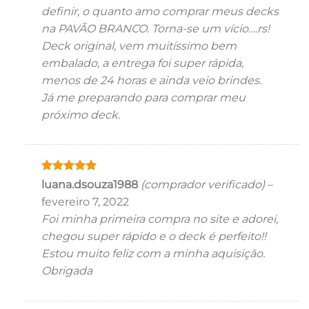
definir, o quanto amo comprar meus decks
na PAVÃO BRANCO. Torna-se um vício….rs!
Deck original, vem muitíssimo bem
embalado, a entrega foi super rápida,
menos de 24 horas e ainda veio brindes.
Já me preparando para comprar meu
próximo deck.
Avaliação
5
luana.dsouza1988
(comprador verificado)
–
de 5
fevereiro 7, 2022
Foi minha primeira compra no site e adorei,
chegou super rápido e o deck é perfeito!!
Estou muito feliz com a minha aquisição.
Obrigada