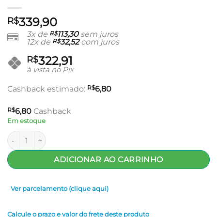
339,90
R$
3x de
R$
113,30
sem juros
12x de
R$
32,52
com juros
322,91
R$
à vista no Pix
R$
Cashback estimado:
6,80
R$
6,80
Cashback
Em estoque
Golden Art Nouveau Tarot - Lo Scarabeo quantidade
ADICIONAR AO CARRINHO
Ver parcelamento (clique aqui)
Calcule o prazo e valor do frete deste produto