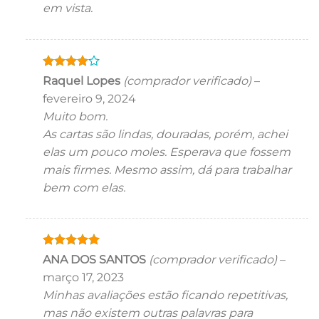
em vista.
Avaliação
Raquel Lopes
(comprador verificado)
–
4
de 5
fevereiro 9, 2024
Muito bom.
As cartas são lindas, douradas, porém, achei
elas um pouco moles. Esperava que fossem
mais firmes. Mesmo assim, dá para trabalhar
bem com elas.
Avaliação
5
ANA DOS SANTOS
(comprador verificado)
–
de 5
março 17, 2023
Minhas avaliações estão ficando repetitivas,
mas não existem outras palavras para