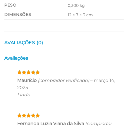
PESO
0,300 kg
DIMENSÕES
12 × 7 × 3 cm
AVALIAÇÕES (0)
Avaliações
Avaliação
5
Maurício
(comprador verificado)
–
março 14,
de 5
2025
Lindo
Avaliação
5
Fernanda Luzia Viana da Silva
(comprador
de 5