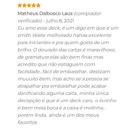
Avaliação
5
Matheus Dalbosco Laus
(comprador
de 5
verificado)
–
julho 8, 2021
Eu amo esse deck, é um digo em que é um
smith Waite melhorado hahaa excelente
para iniciantes e pra quem gosta de um
brilho. O dourado das cartas é maravilhoso,
de gramatura elas são bem finas mas
acredito que não estraguem com
facilidade.. fácil de embaralhar.. deslizam
muuuito bem, mas acho se a pessoa se
atrapalhar pra embaralhar pode acabar
danificando alguma carta.. minha única
decepção é que é um deck caro.. o livrinho
é bem meia boca e a caixa é molinha..
porém linda.. ainda é um dos meus
favoritos