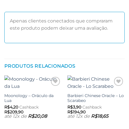
Apenas clientes conectados que compraram
este produto podem deixar uma avaliação.
PRODUTOS RELACIONADOS
Adicionar
Adicionar
aos meus
aos meus
Moonology – Oráculo da
Barbieri Chinese Oracle – Lo
desejos
desejos
Lua
Scarabeo
R$
4,20
Cashback
R$
3,90
Cashback
R$
209,90
R$
194,90
até 12x de
R$
20,08
até 12x de
R$
18,65