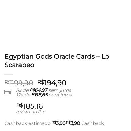
Egyptian Gods Oracle Cards – Lo
Scarabeo
O
O
199,90
194,90
R$
R$
preço
preço
3x de
R$
64,97
sem juros
12x de
R$
18,65
com juros
original
atual
era:
é:
185,16
R$
R$199,90.
R$194,90.
à vista no Pix
R$
R$
Cashback estimado:
3,90
3,90
Cashback