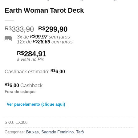
Earth Woman Tarot Deck
O
O
333,90
299,90
R$
R$
preço
preço
3x de
R$
99,97
sem juros
12x de
R$
28,69
com juros
original
atual
era:
é:
284,91
R$
R$333,90.
R$299,90.
à vista no Pix
R$
Cashback estimado:
6,00
R$
6,00
Cashback
Fora de estoque
Ver parcelamento (clique aqui)
SKU:
EX306
Categorias:
Bruxas
,
Sagrado Feminino
,
Tarô