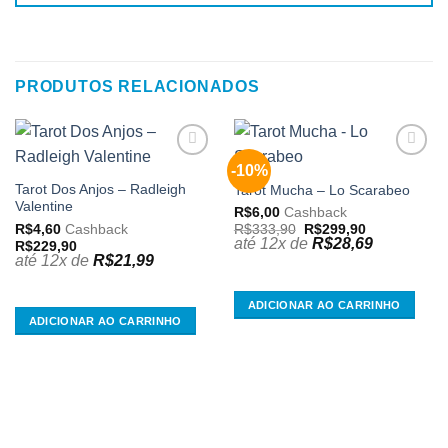
PRODUTOS RELACIONADOS
-10%
Adicionar
Adicionar
aos
aos
Tarot Dos Anjos – Radleigh
Tarot Mucha – Lo Scarabeo
meus
meus
Valentine
R$
6,00
Cashback
desejos
desejos
O
O
R$
4,60
Cashback
R$
333,90
R$
299,90
preço
preço
até 12x de
R$
28,69
R$
229,90
original
atual
até 12x de
R$
21,99
era:
é:
R$333,90.
R$299,90.
ADICIONAR AO CARRINHO
ADICIONAR AO CARRINHO